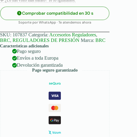
💬 ¿Lo has visto más barato? Te lo igualamos.
de
2
Comprobar compatibilidad en 30 s
piezas)
cantidad
Soporte por WhatsApp · Te atendemos ahora
SKU:
107837
Categoría:
Accesorios Reguladores
,
BRC
,
REGULADORES DE PRESIÓN
Marca:
BRC
Características adicionales
Pago seguro
Envíos a toda Europa
Devolución garantizada
Pago seguro garantizado