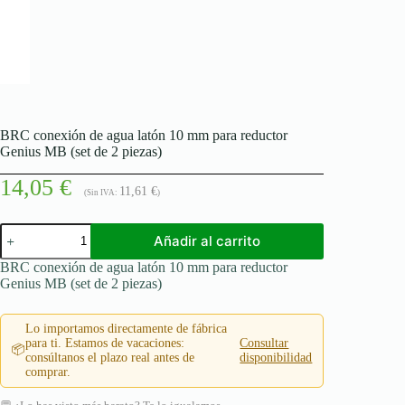
BRC conexión de agua latón 10 mm para reductor
Genius MB (set de 2 piezas)
14,05
€
11,61
€
(Sin IVA:
)
BRC
Añadir al carrito
conexión
de
BRC conexión de agua latón 10 mm para reductor
agua
Genius MB (set de 2 piezas)
latón
10
mm
Lo importamos directamente de fábrica
para
para ti. Estamos de vacaciones:
Consultar
📦
reductor
consúltanos el plazo real antes de
disponibilidad
Genius
comprar.
MB
(set