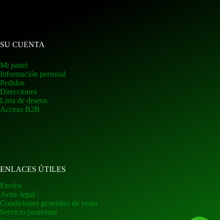
SU CUENTA
Mi panel
Información personal
Pedidos
Direcciones
Lista de deseos
Acceso B2B
ENLACES ÚTILES
Envíos
Aviso legal
Condiciones generales de venta
Servicio postventa