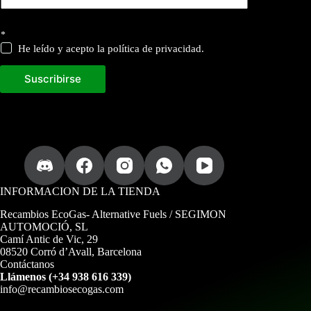
d
*
i
r
He leído y acepto la política de privacidad.
e
c
Suscribirse
c
i
ó
n
a
c
t
u
a
l
INFORMACION DE LA TIENDA
i
z
Recambios EcoGas
- Alternative Fuels / SEGIMON
a
AUTOMOCIÓ, SL
d
Camí Antic de Vic, 29
a
08520 Corró d’Avall, Barcelona
.
Contáctanos
Llámenos (+34 938 616 339)
info@recambiosecogas.com