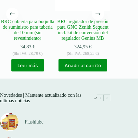
BRC cubierta para boquilla
BRC regulador de presión
Kit de rep
de suministro para tubería
para GNC Zenith Sequent
reductor 
de 10 mm (sin
incl. kit de conversión del
34,
revestimiento)
regulador Genius MB
(Sin IVA
34,83
€
324,95
€
(Sin IVA:
28,79
€
)
(Sin IVA:
268,55
€
)
Añadir a
Leer más
Añadir al carrito
Novedades | Mantente actualizado con las
ultimas noticias
Flashlube