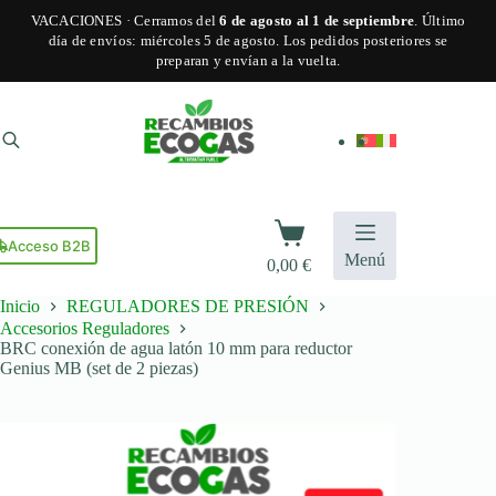
VACACIONES · Cerramos del
6 de agosto al 1 de septiembre
. Último
día de envíos: miércoles 5 de agosto. Los pedidos posteriores se
preparan y envían a la vuelta.
Saltar
al
contenido
Carro
de
Acceso B2B
Menú
0,00
€
compra
Inicio
REGULADORES DE PRESIÓN
Accesorios Reguladores
BRC conexión de agua latón 10 mm para reductor
Genius MB (set de 2 piezas)