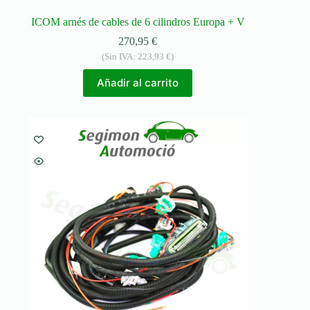
ICOM arnés de cables de 6 cilindros Europa + V
270,95
€
(Sin IVA:
223,93
€
)
Añadir al carrito