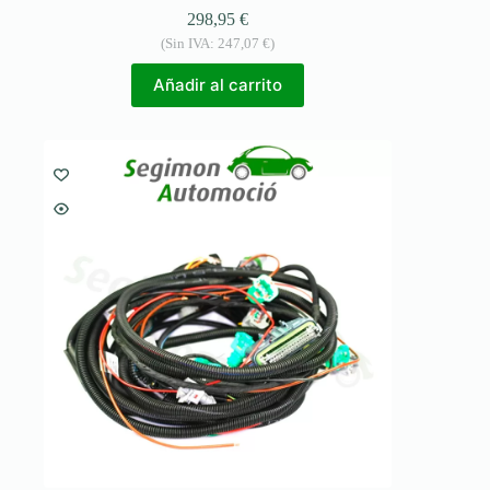
298,95
€
(Sin IVA:
247,07
€
)
Añadir al carrito