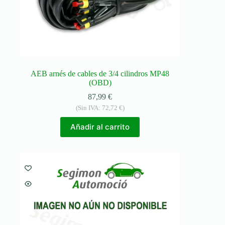
AEB arnés de cables de 3/4 cilindros MP48
(OBD)
87,99
€
(Sin IVA:
72,72
€
)
Añadir al carrito