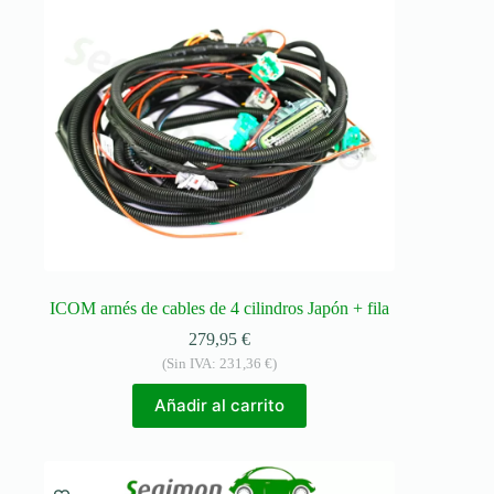
ICOM arnés de cables de 4 cilindros Japón + fila
279,95
€
(Sin IVA:
231,36
€
)
Añadir al carrito