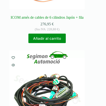
ICOM arnés de cables de 6 cilindros Japón + fila
276,95
€
(Sin IVA:
228,88
€
)
Añadir al carrito