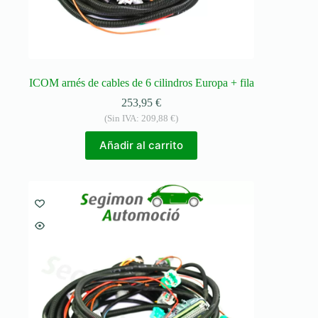
ICOM arnés de cables de 6 cilindros Europa + fila
253,95
€
(Sin IVA:
209,88
€
)
Añadir al carrito