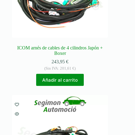
ICOM arnés de cables de 4 cilindros Japón +
Boxer
243,95
€
(Sin IVA:
201,61
€
)
Añadir al carrito