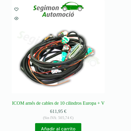
ICOM arnés de cables de 10 cilindros Europa + V
611,95
€
(Sin IVA:
505,74
€
)
Añadir al carrito