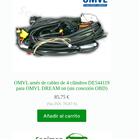
OMVL arnés de cables de 4 cilindros DE544119
para OMVL DREAM on (sin conexión OBD)
85,75
€
(Sin IVA:
70,87
€
)
Añadir al carrito