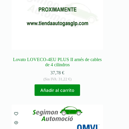
Lovato LOVECO-4EU PLUS II arnés de cables
de 4 cilindros
37,78
€
(Sin IVA:
31,22
€
)
Añadir al carrito