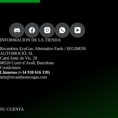
s
u
i
n
f
o
r
m
a
INFORMACION DE LA TIENDA
c
i
Recambios EcoGas
- Alternative Fuels / SEGIMON
ó
AUTOMOCIÓ, SL
n
Camí Antic de Vic, 29
08520 Corró d’Avall, Barcelona
Contáctanos
Llámenos (+34 938 616 339)
info@recambiosecogas.com
SU CUENTA