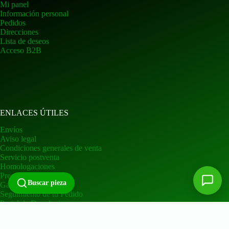
Mi panel
Información personal
Pedidos
Direcciones
Lista de deseos
Acceso B2B
ENLACES ÚTILES
Envíos
Aviso legal
Condiciones generales de venta
Servicio postventa
Homologaciones
Preguntas frecuentes
Buscar pieza
Garantía
Seguimiento de tu Pedido
Portal de Devoluciones