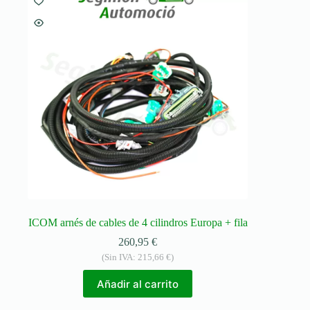
ICOM arnés de cables de 4 cilindros Europa + fila
260,95
€
(Sin IVA:
215,66
€
)
Añadir al carrito