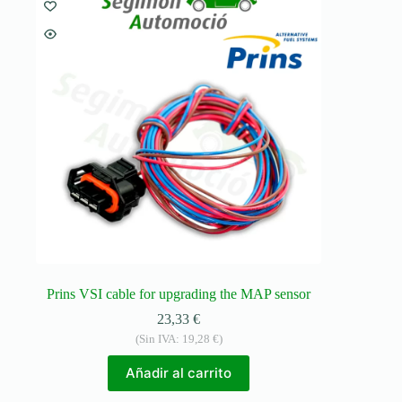
Prins VSI cable for upgrading the MAP sensor
23,33
€
(Sin IVA:
19,28
€
)
Añadir al carrito