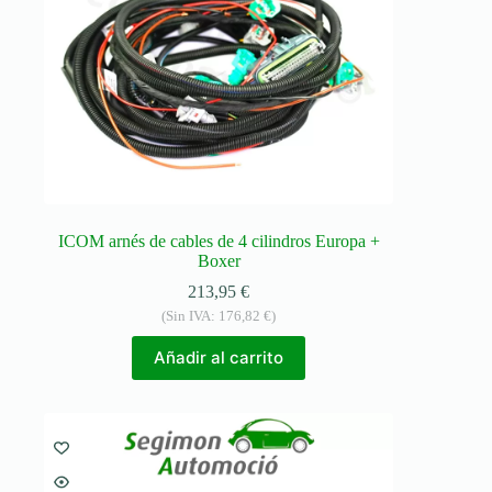
ICOM arnés de cables de 4 cilindros Europa +
Boxer
213,95
€
(Sin IVA:
176,82
€
)
Añadir al carrito