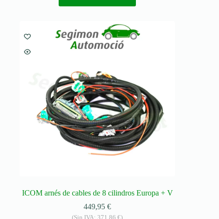
ICOM arnés de cables de 8 cilindros Europa + V
449,95
€
(Sin IVA:
371,86
€
)