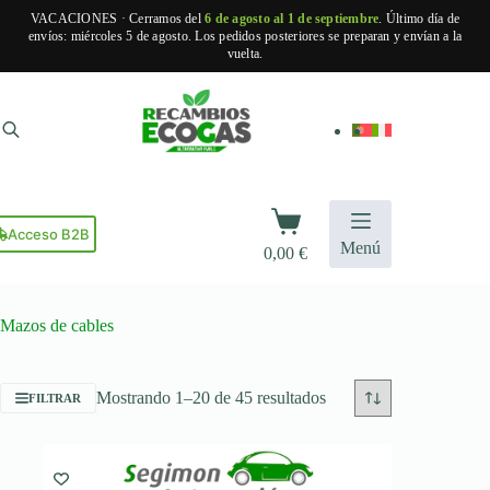
VACACIONES · Cerramos del
6 de agosto al 1 de septiembre
. Último día de
envíos: miércoles 5 de agosto. Los pedidos posteriores se preparan y envían a la
vuelta.
Saltar
al
contenido
Carro
de
Acceso B2B
Menú
0,00
€
compra
Mazos de cables
Ordenado
Mostrando 1–20 de 45 resultados
FILTRAR
por
popularidad