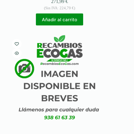
271,99
€
(Sin IVA:
224,79
€
)
Añadir al carrito