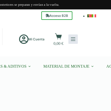
steriores se preparan y envían a la vuelta.
Acceso B2B
Carro
de
Mi Cuenta
0,00
€
compra
S & ADITIVOS
MATERIAL DE MONTAJE
A