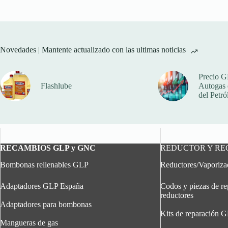
Novedades | Mantente actualizado con las ultimas noticias
Precio G
Flashlube
Autogas q
del Petró
RECAMBIOS GLP y GNC
REDUCTOR Y R
Bombonas rellenables GLP
Reductores/Vaporiz
Adaptadores GLP España
Codos y piezas de re
reductores
Adaptadores para bombonas
Kits de reparación 
Mangueras de gas