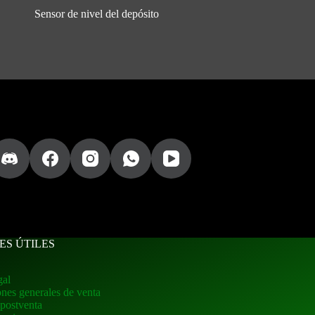
Sensor de nivel del depósito
ES ÚTILES
gal
nes generales de venta
 postventa