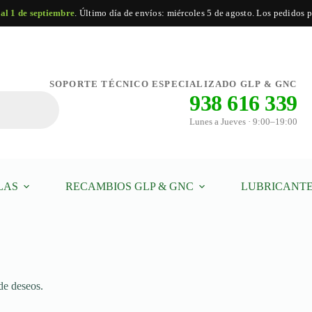
 al 1 de septiembre
. Último día de envíos: miércoles 5 de agosto. Los pedidos po
SOPORTE TÉCNICO ESPECIALIZADO GLP & GNC
938 616 339
Lunes a Jueves · 9:00–19:00
LAS
RECAMBIOS GLP & GNC
LUBRICANTE
de deseos.