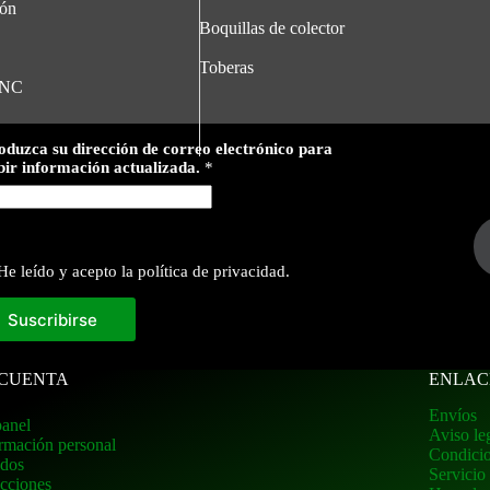
ión
Boquillas de colector
Toberas
GNC
oduzca su dirección de correo electrónico para
bir información actualizada.
*
He leído y acepto la política de privacidad.
Suscribirse
 CUENTA
ENLAC
Envíos
anel
Aviso le
rmación personal
Condicio
idos
Servicio
cciones