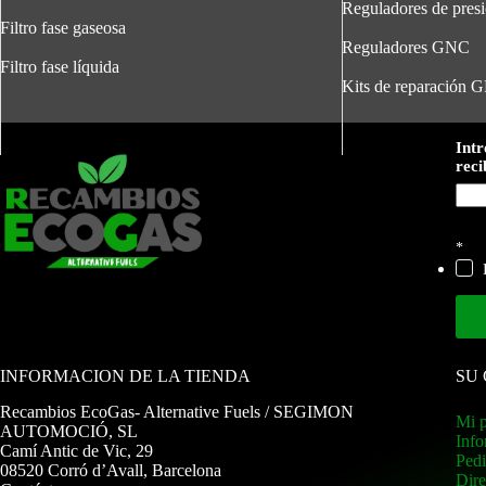
Reguladores de pres
Filtro fase gaseosa
Reguladores GNC
Filtro fase líquida
Kits de reparación 
e
Intr
l
reci
e
c
t
r
ó
*
n
i
c
o
*
c
o
INFORMACION DE LA TIENDA
SU
r
r
Recambios EcoGas
- Alternative Fuels / SEGIMON
Mi p
e
AUTOMOCIÓ, SL
Info
o
Camí Antic de Vic, 29
Ped
08520 Corró d’Avall, Barcelona
Dire