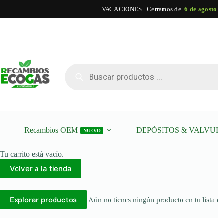
VACACIONES · Cerramos del
6 de agosto
Saltar
al
contenido
Búsqueda
de
productos
Recambios OEM
DEPÓSITOS & VALVU
NUEVO
Tu carrito está vacío.
Volver a la tienda
Explorar productos
Aún no tienes ningún producto en tu lista 