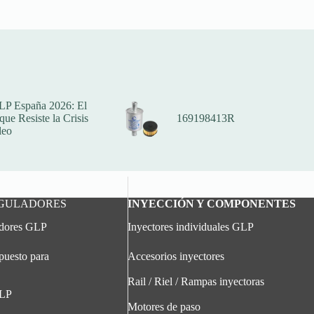
LP España 2026: El
ue Resiste la Crisis
169198413R
leo
EGULADORES
INYECCIÓN Y COMPONENTES
adores GLP
Inyectores individuales GLP
puesto para
Accesorios inyectores
Rail / Riel / Rampas inyectoras
GLP
Motores de paso