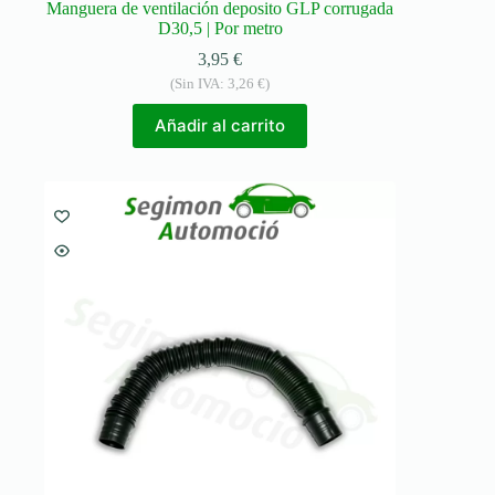
Manguera de ventilación deposito GLP corrugada
D30,5 | Por metro
3,95
€
(Sin IVA:
3,26
€
)
Añadir al carrito