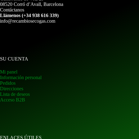
08520 Corró d’Avall, Barcelona
Contáctanos
Llámenos (+34 938 616 339)
info@recambiosecogas.com
SU CUENTA
Mi panel
Información personal
Pedidos
Direcciones
Lista de deseos
Acceso B2B
ENLACES ÚTILES