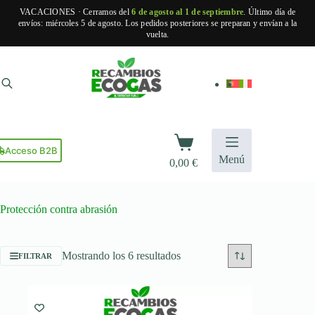
VACACIONES · Cerramos del
6 de agosto al 1 de septiembre
. Último día de
envíos: miércoles 5 de agosto. Los pedidos posteriores se preparan y envían a la
vuelta.
Saltar
al
contenido
Carro
de
Acceso B2B
Menú
0,00
€
compra
Protección contra abrasión
Ordenado
Mostrando los 6 resultados
FILTRAR
por
popularidad