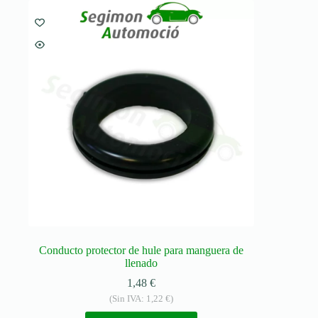
Conducto protector de hule para manguera de
llenado
1,48
€
(Sin IVA:
1,22
€
)