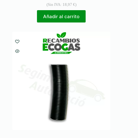
(Sin IVA:
18,97
€
)
Añadir al carrito