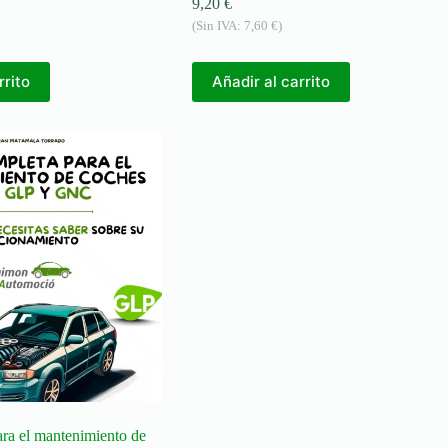
9,20
€
(Sin IVA:
7,60
€
)
rrito
Añadir al carrito
ra el mantenimiento de