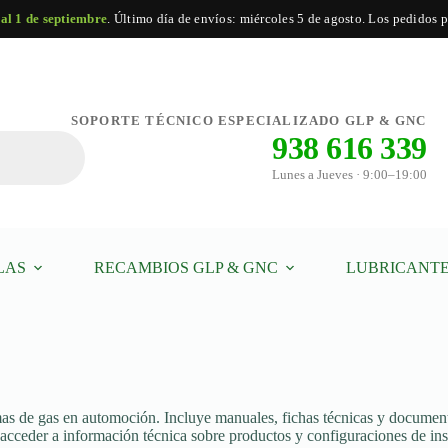
 al 1 de septiembre
. Último día de envíos: miércoles 5 de agosto. Los pedidos po
SOPORTE TÉCNICO ESPECIALIZADO GLP & GNC
938 616 339
Lunes a Jueves · 9:00–19:00
LAS
RECAMBIOS GLP & GNC
LUBRICANTE
s de gas en automoción. Incluye manuales, fichas técnicas y documenta
 acceder a información técnica sobre productos y configuraciones de ins