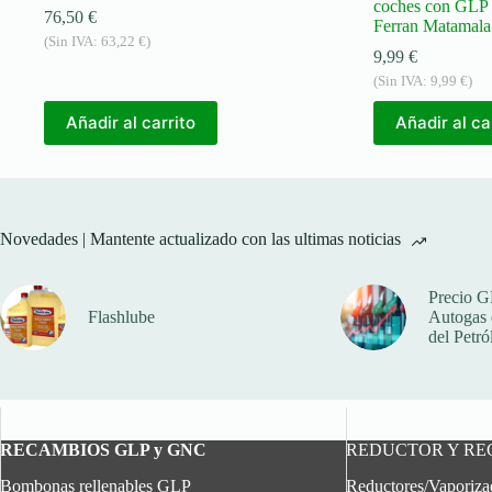
coches con GLP 
76,50
€
Ferran Matamala
(Sin IVA:
63,22
€
)
9,99
€
(Sin IVA:
9,99
€
)
Añadir al carrito
Añadir al ca
Novedades | Mantente actualizado con las ultimas noticias
Precio G
Flashlube
Autogas q
del Petró
RECAMBIOS GLP y GNC
REDUCTOR Y R
Bombonas rellenables GLP
Reductores/Vaporiz