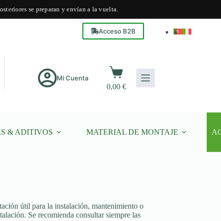
steriores se preparan y envían a la vuelta.
Acceso B2B
Carro
de
Mi Cuenta
0,00
€
compra
S & ADITIVOS
MATERIAL DE MONTAJE
A
ción útil para la instalación, mantenimiento o
talación. Se recomienda consultar siempre las