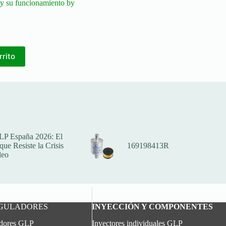
y su funcionamiento by
rrito
LP España 2026: El
ue Resiste la Crisis
169198413R
leo
EGULADORES
INYECCIÓN Y COMPONENTES
adores GLP
Inyectores individuales GLP