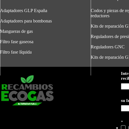
Adaptadores GLP España
Codos y piezas de re
reductores
Adaptadores para bombonas
Kits de reparación 
Mangueras de gas
Reguladores de pres
Filtro fase gaseosa
Reguladores GNC
Filtro fase líquida
Kits de reparación 
Intr
reci
su I
*