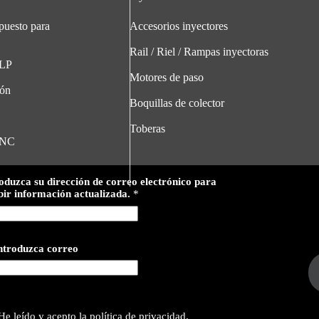
puesto para
Accesorios inyectores
Rail / Riel / Rampas inyectoras
GLP
Motores de paso
ión
Boquillas de colector
Toberas
GNC
oduzca su dirección de correo electrónico para
bir información actualizada.
*
ntroduzca correo
He leído y acepto la política de privacidad.