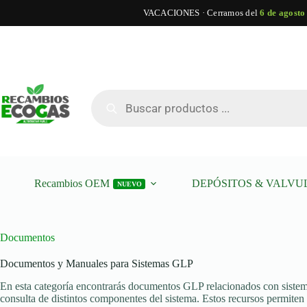
VACACIONES · Cerramos del
6 de agosto
Saltar
al
contenido
Búsqueda
de
productos
Recambios OEM
DEPÓSITOS & VALVU
NUEVO
Documentos
Documentos y Manuales para Sistemas GLP
En esta categoría encontrarás documentos GLP relacionados con sistema
consulta de distintos componentes del sistema. Estos recursos permiten