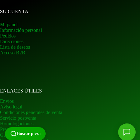
SU CUENTA
Mi panel
Información personal
Pedidos
Direcciones
Lista de deseos
Acceso B2B
ENLACES ÚTILES
Envíos
Aviso legal
Condiciones generales de venta
Servicio postventa
Homologaciones
Preguntas frecuentes
Buscar pieza
Garantía