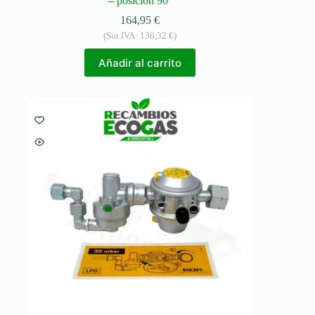
– posición 90°
164,95
€
(Sin IVA:
136,32
€
)
Añadir al carrito