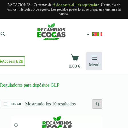
VACACIONES · Cerramos del
6 de agosto al 1 de septiembre
. Último día de
envíos: miércoles 5 de agosto. Los pedidos posteriores se preparan y envían a la
vuelta.
Saltar
al
contenido
Carro
de
Acceso B2B
Menú
0,00
€
compra
Reguladores para depósitos GLP
Ordenado
Mostrando los 10 resultados
FILTRAR
por
popularidad