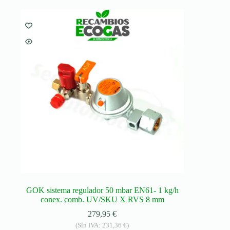
GOK sistema regulador 50 mbar EN61- 1 kg/h
conex. comb. UV/SKU X RVS 8 mm
279,95
€
(Sin IVA:
231,36
€
)