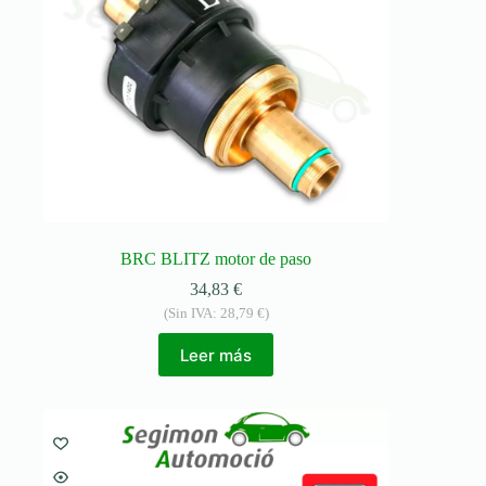
BRC BLITZ motor de paso
34,83
€
(Sin IVA:
28,79
€
)
Leer más