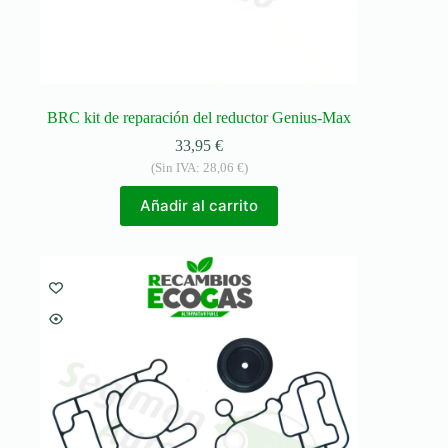
BRC kit de reparación del reductor Genius-Max
33,95
€
(Sin IVA:
28,06
€
)
Añadir al carrito