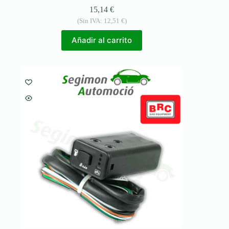
15,14
€
(Sin IVA:
12,51
€
)
Añadir al carrito