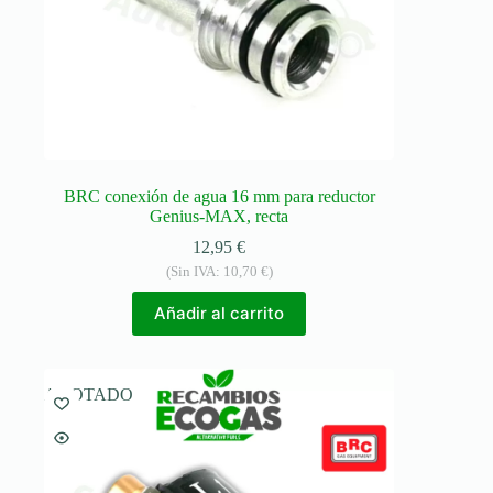
BRC conexión de agua 16 mm para reductor
Genius-MAX, recta
12,95
€
(Sin IVA:
10,70
€
)
Añadir al carrito
AGOTADO