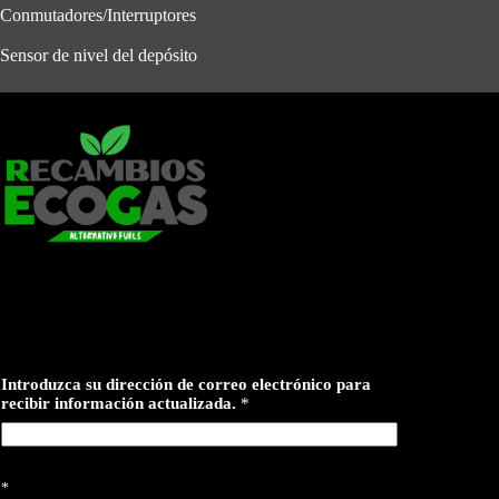
Conmutadores/Interruptores
Sensor de nivel del depósito
c
Introduzca su dirección de correo electrónico para
o
recibir información actualizada.
*
r
r
e
o
a
*