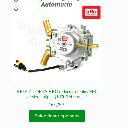
opciones
se
pueden
elegir
en
la
página
de
producto
REDUCTORES BRC reductor Genius MB,
versión antigua (1200/1500 mbar)
165,95
€
Este
Seleccionar opciones
producto
tiene
múltiples