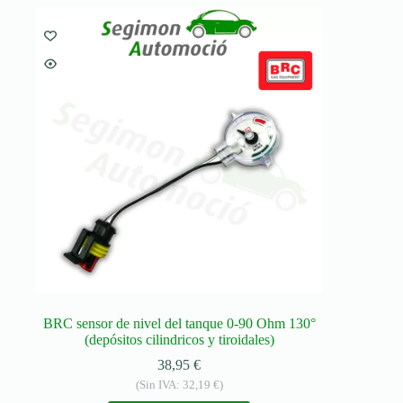
variantes.
Las
opciones
se
pueden
elegir
en
la
página
de
producto
BRC sensor de nivel del tanque 0-90 Ohm 130°
(depósitos cilindricos y tiroidales)
38,95
€
(Sin IVA:
32,19
€
)