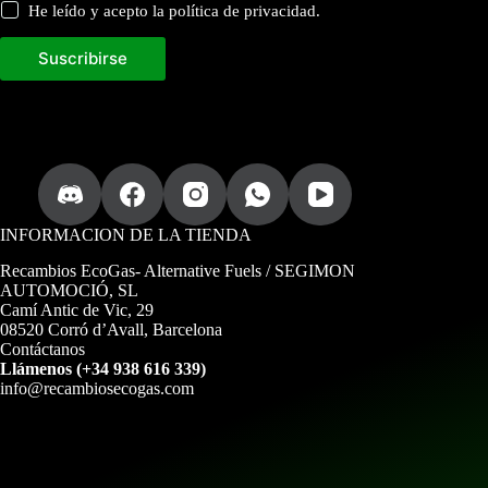
c
He leído y acepto la política de privacidad.
t
u
a
Suscribirse
l
i
z
a
d
a
.
INFORMACION DE LA TIENDA
Recambios EcoGas
- Alternative Fuels / SEGIMON
AUTOMOCIÓ, SL
Camí Antic de Vic, 29
08520 Corró d’Avall, Barcelona
Contáctanos
Llámenos (+34 938 616 339)
info@recambiosecogas.com