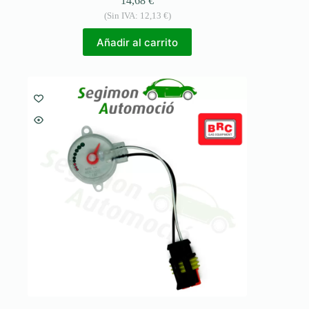
14,68
€
(Sin IVA:
12,13
€
)
Añadir al carrito