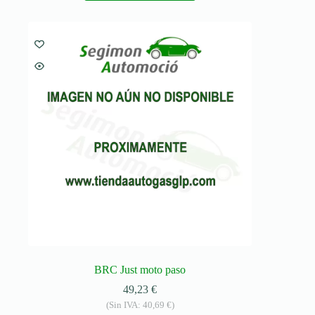
BRC Just moto paso
49,23
€
(Sin IVA:
40,69
€
)