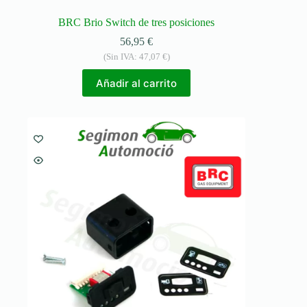
BRC Brio Switch de tres posiciones
56,95
€
(Sin IVA:
47,07
€
)
Añadir al carrito