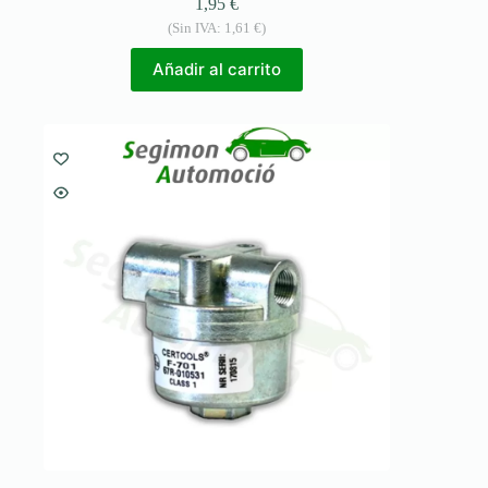
1,95
€
(Sin IVA:
1,61
€
)
Añadir al carrito