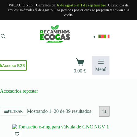
VACACIONES · Cerramos del
6 de agosto al 1 de septiembre
. Último día de
envíos: miércoles 5 de agosto. Los pedidos posteriores se preparan y envían a la
vuelta.
Saltar
al
contenido
Carro
de
Acceso B2B
Menú
0,00
€
compra
Accesorios repostar
Ordenado
Mostrando 1–20 de 39 resultados
FILTRAR
por
popularidad