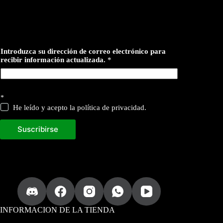
d
Introduzca su dirección de correo electrónico para
e
recibir información actualizada.
*
d
i
r
e
c
*
c
He leído y acepto la política de privacidad.
i
ó
n
Suscribirse
p
a
r
a
INFORMACION DE LA TIENDA