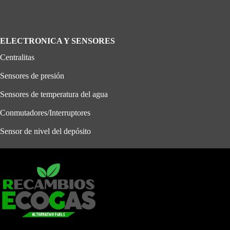
ELECTRONICA Y SENSORES
Centralitas
Sensores de presión
Sensores de temperatura del agua
Conmutadores/Interruptores
Sensor de nivel del depósito