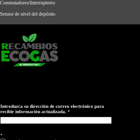
Conmutadores/Interruptores
Sensor de nivel del depósito
Introduzca su dirección de correo electrónico para
recibir información actualizada.
*
p
*
a