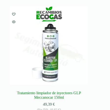
Tratamiento limpiador de inyectores GLP
Meccanocar 150ml
49,39
€
(Sin IVA:
40,82
€
)