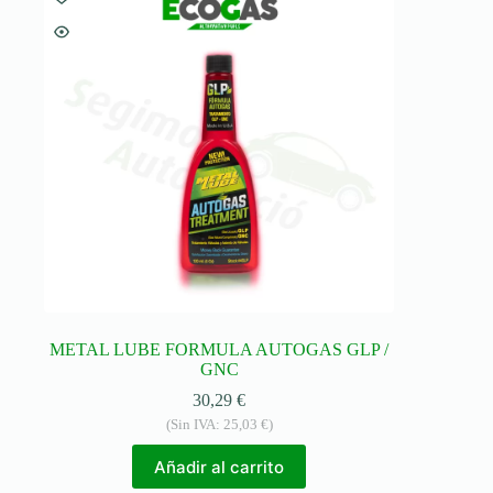
METAL LUBE FORMULA AUTOGAS GLP /
GNC
30,29
€
(Sin IVA:
25,03
€
)
Añadir al carrito