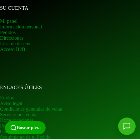
SU CUENTA
Mi panel
Información personal
Pedidos
Direcciones
Lista de deseos
Acceso B2B
ENLACES ÚTILES
Envíos
Aviso legal
Condiciones generales de venta
Servicio postventa
Homologaciones
Preguntas frecuentes
Buscar pieza
Garantía
Seguimiento de tu Pedido