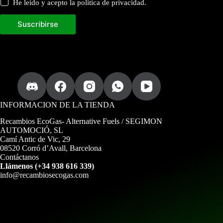
r
He leído y acepto la política de privacidad.
a
r
Suscribirse
e
c
i
b
i
r
d
i
r
e
INFORMACION DE LA TIENDA
c
c
Recambios EcoGas
- Alternative Fuels / SEGIMON
i
AUTOMOCIÓ, SL
ó
Camí Antic de Vic, 29
n
08520 Corró d’Avall, Barcelona
Contáctanos
Llámenos (+34 938 616 339)
info@recambiosecogas.com