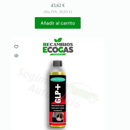
43,62
€
(Sin IVA:
36,05
€
)
Añadir al carrito