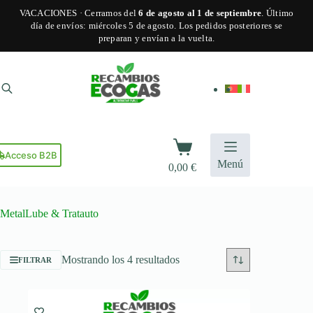
VACACIONES · Cerramos del
6 de agosto al 1 de septiembre
. Último
día de envíos: miércoles 5 de agosto. Los pedidos posteriores se
preparan y envían a la vuelta.
Saltar
al
contenido
Carro
de
Acceso B2B
Menú
0,00
€
compra
MetalLube & Tratauto
Ordenado
Mostrando los 4 resultados
FILTRAR
por
popularidad