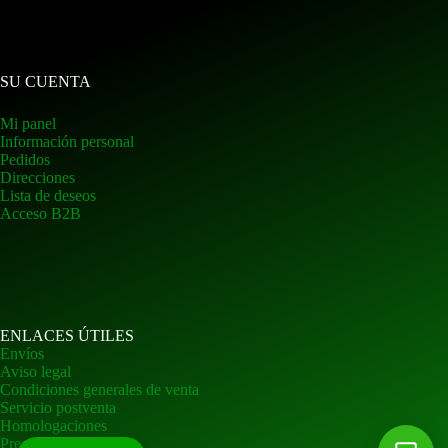
SU CUENTA
Mi panel
Información personal
Pedidos
Direcciones
Lista de deseos
Acceso B2B
ENLACES ÚTILES
Envíos
Aviso legal
Condiciones generales de venta
Servicio postventa
Homologaciones
Preguntas frecuentes