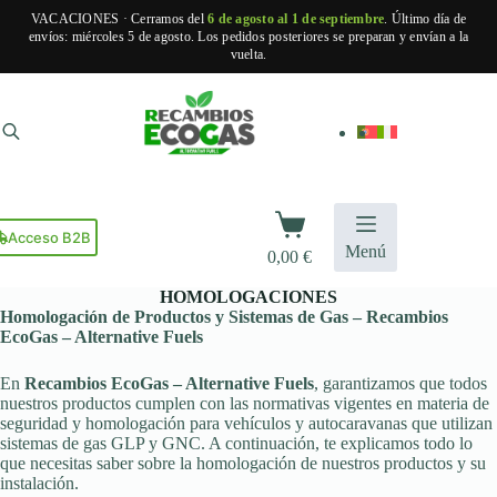
VACACIONES · Cerramos del
6 de agosto al 1 de septiembre
. Último día de
envíos: miércoles 5 de agosto. Los pedidos posteriores se preparan y envían a la
vuelta.
Saltar
al
contenido
Carro
de
Acceso B2B
Menú
0,00
€
compra
HOMOLOGACIONES
Homologación de Productos y Sistemas de Gas – Recambios
EcoGas – Alternative Fuels
En
Recambios EcoGas – Alternative Fuels
, garantizamos que todos
nuestros productos cumplen con las normativas vigentes en materia de
seguridad y homologación para vehículos y autocaravanas que utilizan
sistemas de gas GLP y GNC. A continuación, te explicamos todo lo
que necesitas saber sobre la homologación de nuestros productos y su
instalación.