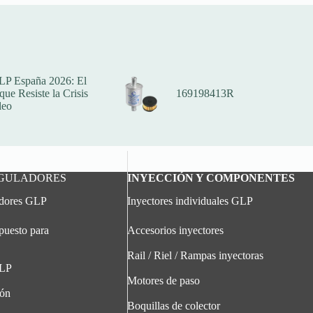
LP España 2026: El
ue Resiste la Crisis
169198413R
leo
EGULADORES
INYECCIÓN Y COMPONENTES
adores GLP
Inyectores individuales GLP
puesto para
Accesorios inyectores
Rail / Riel / Rampas inyectoras
GLP
Motores de paso
ión
Boquillas de colector