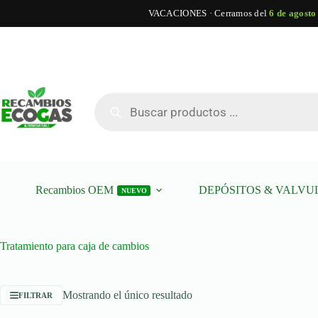
VACACIONES · Cerramos del
6 de agosto
Saltar
al
contenido
Búsqueda
de
productos
Recambios OEM
DEPÓSITOS & VALVU
NUEVO
Tratamiento para caja de cambios
Mostrando el único resultado
FILTRAR