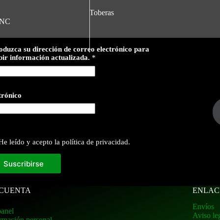
Toberas
GNC
oduzca su dirección de correo electrónico para
bir información actualizada.
*
trónico
He leído y acepto la política de privacidad.
Suscribirse
 CUENTA
ENLAC
Envíos
anel
Aviso le
rmación personal