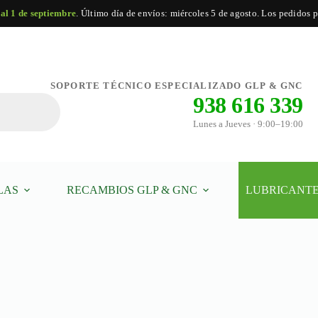
 al 1 de septiembre
. Último día de envíos: miércoles 5 de agosto. Los pedidos po
SOPORTE TÉCNICO ESPECIALIZADO GLP & GNC
938 616 339
Lunes a Jueves · 9:00–19:00
LAS
RECAMBIOS GLP & GNC
LUBRICANTE