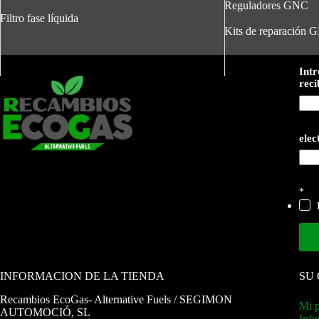
Reguladores GNC
Filtro fase líquida
Kits de reparación 
Intr
reci
elec
*
INFORMACION DE LA TIENDA
SU
Recambios EcoGas
- Alternative Fuels / SEGIMON
Mi p
AUTOMOCIÓ, SL
Info