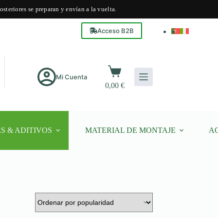
steriores se preparan y envían a la vuelta.
Acceso B2B
Carro
de
Mi Cuenta
0,00
€
compra
S & ADITIVOS
MATERIAL DE MONTAJE
A