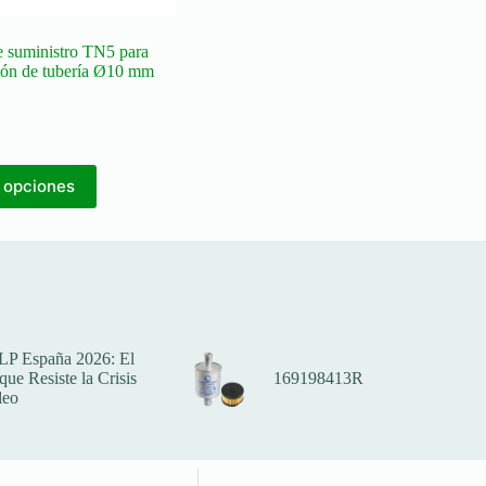
 suministro TN5 para
ón de tubería Ø10 mm
 opciones
LP España 2026: El
ue Resiste la Crisis
169198413R
leo