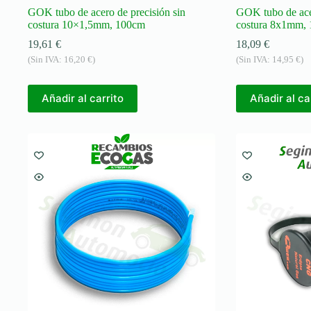
GOK tubo de acero de precisión sin
GOK tubo de acer
costura 10×1,5mm, 100cm
costura 8x1mm,
19,61
€
18,09
€
(Sin IVA:
16,20
€
)
(Sin IVA:
14,95
€
)
Añadir al carrito
Añadir al ca