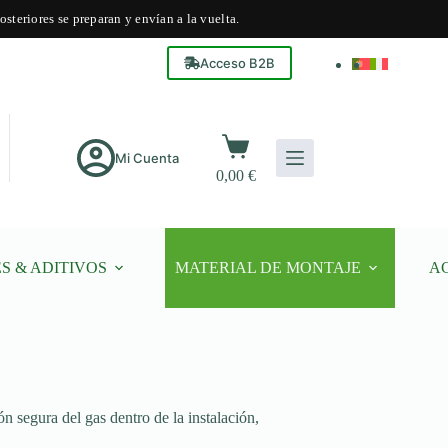
steriores se preparan y envían a la vuelta.
Acceso B2B
Carro
de
Mi Cuenta
0,00
€
compra
S & ADITIVOS
MATERIAL DE MONTAJE
A
n segura del gas dentro de la instalación,