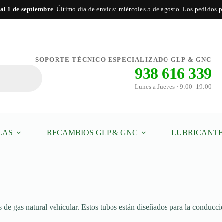
 al 1 de septiembre
. Último día de envíos: miércoles 5 de agosto. Los pedidos po
SOPORTE TÉCNICO ESPECIALIZADO GLP & GNC
938 616 339
Lunes a Jueves · 9:00–19:00
LAS
RECAMBIOS GLP & GNC
LUBRICANTE
s de gas natural vehicular. Estos tubos están diseñados para la conducció