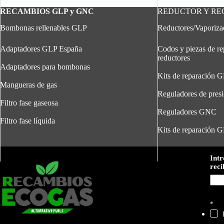
RECAMBIOS GLP y GNC
REDUCTOR Y R
Bombonas rellenables GLP
Reductores/Vaporiz
Adaptadores GLP España
Codos y piezas de re
reductores
Adaptadores para bombonas
Kits de reparación 
Mangueras de gas
Reguladores de pres
Filtro fase gaseosa
Reguladores GNC
Filtro fase líquida
Kits de reparación 
c
Intr
o
reci
r
r
e
o
s
*
u