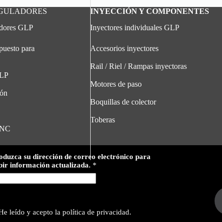
EGULADORES
INYECCIÓN Y COMPONENTES
adores GLP
Inyectores individuales GLP
puesto para
Accesorios inyectores
Rail / Riel / Rampas inyectoras
GLP
Motores de paso
ión
Boquillas de colector
Toberas
GNC
oduzca su dirección de correo electrónico para
bir información actualizada.
*
He leído y acepto la política de privacidad.