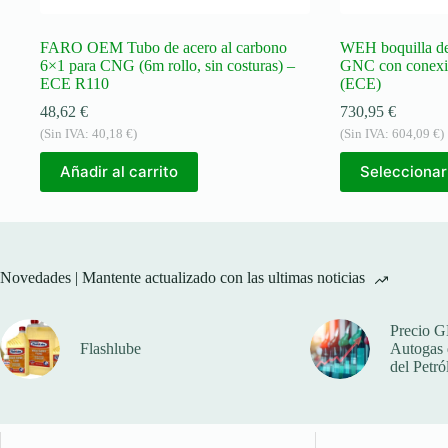
FARO OEM Tubo de acero al carbono
WEH boquilla de
6×1 para CNG (6m rollo, sin costuras) –
GNC con conexi
ECE R110
(ECE)
48,62
€
730,95
€
(Sin IVA:
40,18
€
)
(Sin IVA:
604,09
€
)
Añadir al carrito
Seleccionar
Novedades | Mantente actualizado con las ultimas noticias
Precio G
Flashlube
Autogas q
del Petró