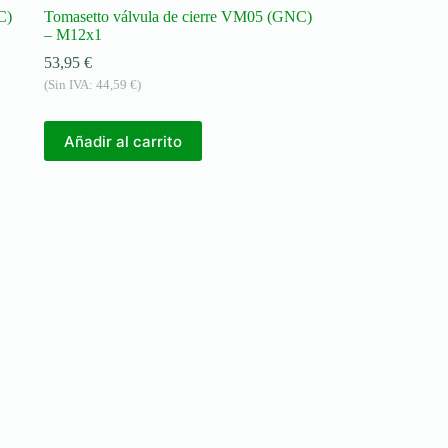
C)
Tomasetto válvula de cierre VM05 (GNC)
– M12x1
53,95
€
(Sin IVA:
44,59
€
)
Añadir al carrito