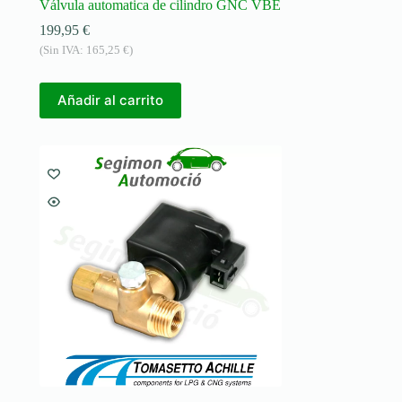
Válvula automatica de cilindro GNC VBE
199,95
€
(Sin IVA:
165,25
€
)
Añadir al carrito