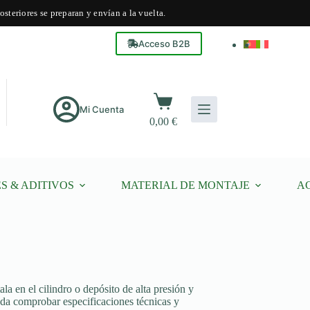
steriores se preparan y envían a la vuelta.
Acceso B2B
Carro
de
Mi Cuenta
0,00
€
compra
S & ADITIVOS
MATERIAL DE MONTAJE
A
a en el cilindro o depósito de alta presión y
nda comprobar especificaciones técnicas y