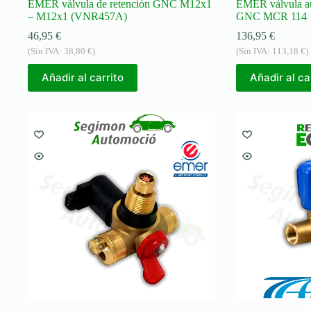
EMER válvula de retención GNC M12x1
EMER válvula au
– M12x1 (VNR457A)
GNC MCR 114
46,95
€
136,95
€
(Sin IVA:
38,80
€
)
(Sin IVA:
113,18
€
)
Añadir al carrito
Añadir al ca