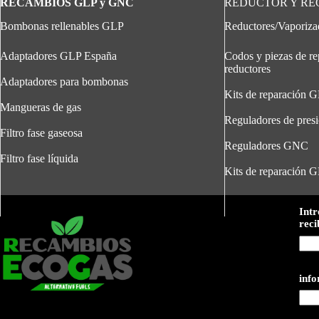
RECAMBIOS GLP y GNC
REDUCTOR Y R
Bombonas rellenables GLP
Reductores/Vaporiz
Adaptadores GLP España
Codos y piezas de re
reductores
Adaptadores para bombonas
Kits de reparación 
Mangueras de gas
Reguladores de pres
Filtro fase gaseosa
Reguladores GNC
Filtro fase líquida
Kits de reparación 
Intr
reci
inf