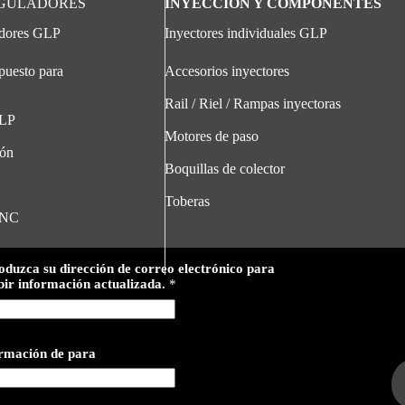
EGULADORES
INYECCIÓN Y COMPONENTES
adores GLP
Inyectores individuales GLP
puesto para
Accesorios inyectores
Rail / Riel / Rampas inyectoras
GLP
Motores de paso
ión
Boquillas de colector
Toberas
GNC
oduzca su dirección de correo electrónico para
bir información actualizada.
*
ormación de para