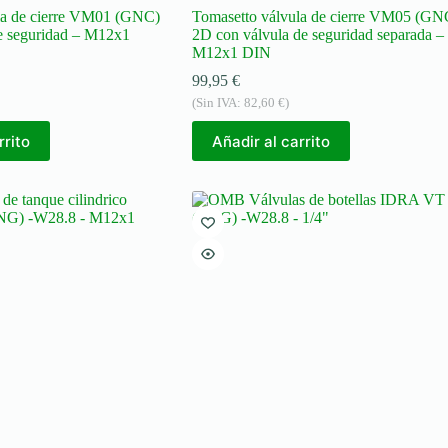
la de cierre VM01 (GNC)
Tomasetto válvula de cierre VM05 (GN
de seguridad – M12x1
2D con válvula de seguridad separada –
M12x1 DIN
99,95
€
(Sin IVA:
82,60
€
)
rrito
Añadir al carrito