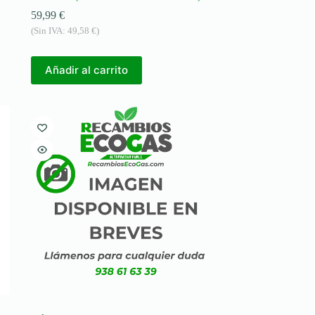
59,99
€
(Sin IVA:
49,58
€
)
Añadir al carrito