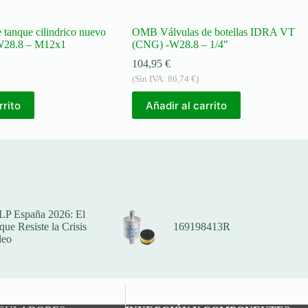
tanque cilindrico nuevo
OMB Válvulas de botellas IDRA VT
28.8 – M12x1
(CNG) -W28.8 – 1/4″
104,95
€
(Sin IVA:
86,74
€
)
rrito
Añadir al carrito
LP España 2026: El
ue Resiste la Crisis
169198413R
leo