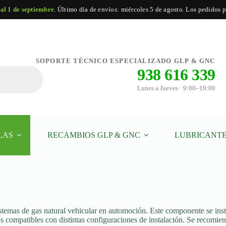
 al 1 de septiembre
. Último día de envíos: miércoles 5 de agosto. Los pedidos po
SOPORTE TÉCNICO ESPECIALIZADO GLP & GNC
938 616 339
Lunes a Jueves · 9:00–19:00
LAS
RECAMBIOS GLP & GNC
LUBRICANTE
stemas de gas natural vehicular en automoción. Este componente se instal
s compatibles con distintas configuraciones de instalación. Se recomie