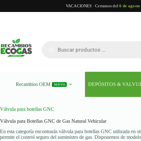
VACACIONES · Cerramos del
6 de agosto
Saltar
al
contenido
Búsqueda
de
productos
Recambios OEM
DEPÓSITOS & VALVU
NUEVO
Válvula para botellas GNC
Válvula para Botellas GNC de Gas Natural Vehicular
En esta categoría encontrarás válvula para botellas GNC utilizada en si
permite el control seguro del suministro de gas. Disponemos de modelo