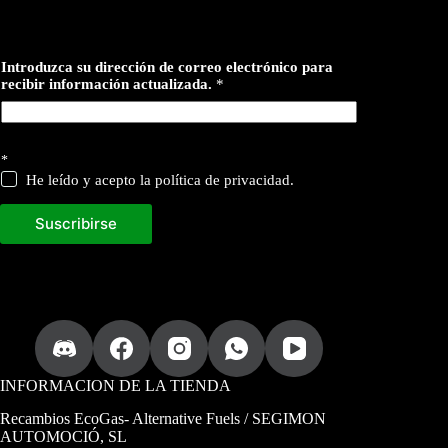
d
Introduzca su dirección de correo electrónico para
e
recibir información actualizada.
*
c
o
r
r
e
*
o
He leído y acepto la política de privacidad.
Suscribirse
INFORMACION DE LA TIENDA
Recambios EcoGas
- Alternative Fuels / SEGIMON
AUTOMOCIÓ, SL