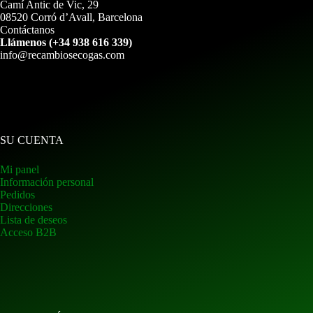
Camí Antic de Vic, 29
08520 Corró d’Avall, Barcelona
Contáctanos
Llámenos (+34 938 616 339)
info@recambiosecogas.com
SU CUENTA
Mi panel
Información personal
Pedidos
Direcciones
Lista de deseos
Acceso B2B