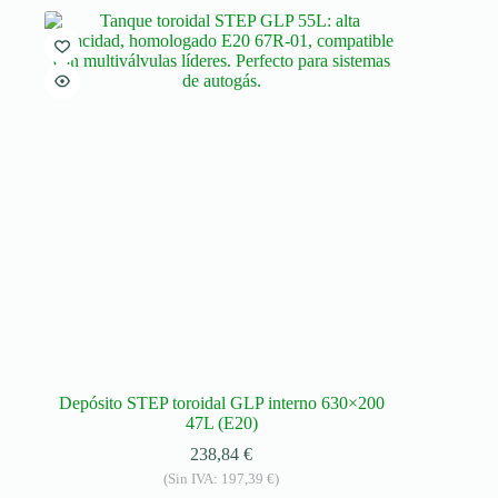
Depósito STEP toroidal GLP interno 630×200
47L (E20)
238,84
€
(Sin IVA:
197,39
€
)