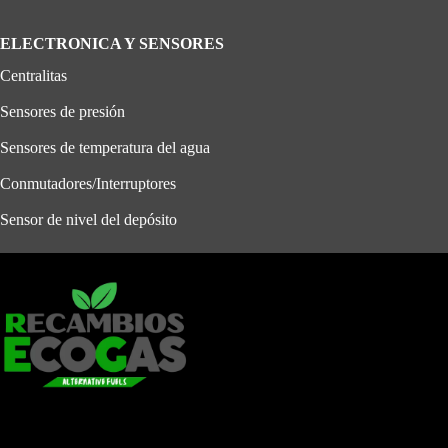
ELECTRONICA Y SENSORES
Centralitas
Sensores de presión
Sensores de temperatura del agua
Conmutadores/Interruptores
Sensor de nivel del depósito