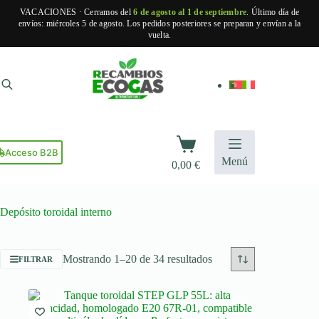
VACACIONES · Cerramos del
6 de agosto al 1 de septiembre
. Último día de
envíos: miércoles 5 de agosto. Los pedidos posteriores se preparan y envían a la
vuelta.
Saltar
al
contenido
Carro
de
Acceso B2B
Menú
0,00
€
compra
Depósito toroidal interno
Ordenado
Mostrando 1–20 de 34 resultados
FILTRAR
por
popularidad