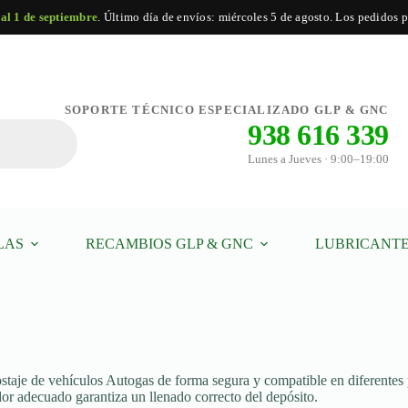
 al 1 de septiembre
. Último día de envíos: miércoles 5 de agosto. Los pedidos po
SOPORTE TÉCNICO ESPECIALIZADO GLP & GNC
938 616 339
Lunes a Jueves · 9:00–19:00
LAS
RECAMBIOS GLP & GNC
LUBRICANTE
ostaje de vehículos Autogas de forma segura y compatible en diferentes 
ador adecuado garantiza un llenado correcto del depósito.