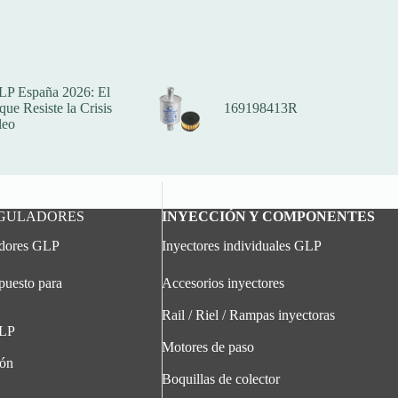
LP España 2026: El
ue Resiste la Crisis
169198413R
leo
EGULADORES
INYECCIÓN Y COMPONENTES
adores GLP
Inyectores individuales GLP
puesto para
Accesorios inyectores
Rail / Riel / Rampas inyectoras
GLP
Motores de paso
ión
Boquillas de colector