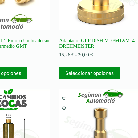
producto
.5 Europa Unificado sin
Adaptador GLP DISH M10/M12/M14 |
ntermedio GMT
DREHMEISTER
Rango
15,26
€
-
20,00
€
de
precios:
Este
desde
 opciones
Seleccionar opciones
producto
15,26 €
tiene
hasta
múltiples
20,00 €
variantes.
Las
opciones
se
pueden
elegir
en
la
página