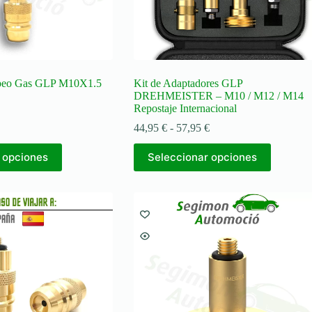
peo Gas GLP M10X1.5
Kit de Adaptadores GLP
DREHMEISTER – M10 / M12 / M14
Repostaje Internacional
Rango
44,95
€
-
57,95
€
de
Este
precios:
 opciones
Seleccionar opciones
producto
desde
tiene
44,95 €
múltiples
hasta
variantes.
57,95 €
Las
opciones
se
pueden
elegir
en
la
página
de