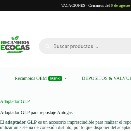
VACACIONES · Cerramos del
6 de agosto
Saltar
al
contenido
Búsqueda
de
productos
Recambios OEM
DEPÓSITOS & VALVU
NUEVO
Adaptador GLP
Adaptador GLP para repostaje Autogas
El
adaptador GLP
es un accesorio imprescindible para realizar el rep
utilizar un sistema de conexión distinto, por lo que disponer del adapt