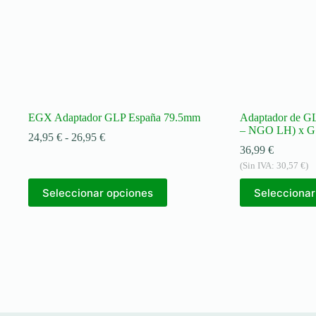
EGX Adaptador GLP España 79.5mm
Adaptador de G
– NGO LH) x G.
Rango
24,95
€
-
26,95
€
de
36,99
€
precios:
(Sin IVA:
30,57
€
)
desde
Este
24,95 €
Seleccionar opciones
Seleccionar
producto
hasta
tiene
26,95 €
múltiples
variantes.
Las
opciones
se
pueden
elegir
en