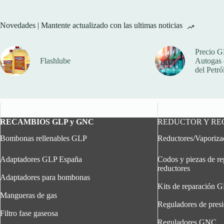
la
página
de
Novedades | Mantente actualizado con las ultimas noticias
producto
Precio G
Flashlube
Autogas q
del Petró
RECAMBIOS GLP y GNC
REDUCTOR Y R
Bombonas rellenables GLP
Reductores/Vaporiz
Adaptadores GLP España
Codos y piezas de re
reductores
Adaptadores para bombonas
Kits de reparación 
Mangueras de gas
Reguladores de pres
Filtro fase gaseosa
Reguladores GNC