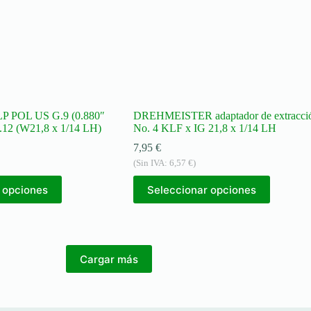
LP POL US G.9 (0.880″
DREHMEISTER adaptador de extracci
12 (W21,8 x 1/14 LH)
No. 4 KLF x IG 21,8 x 1/14 LH
7,95
€
(Sin IVA:
6,57
€
)
 opciones
Seleccionar opciones
Cargar más