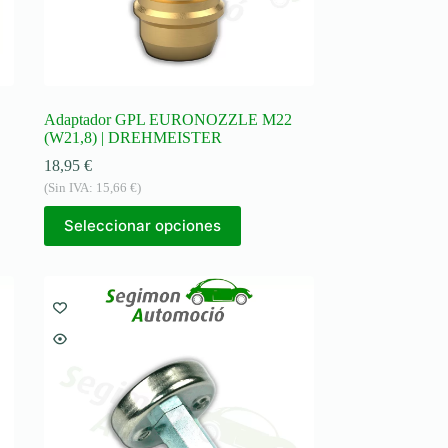
Adaptador GPL EURONOZZLE M22
(W21,8) | DREHMEISTER
18,95
€
(Sin IVA:
15,66
€
)
Seleccionar opciones