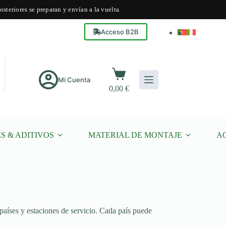
steriores se preparan y envían a la vuelta.
Acceso B2B
Carro
de
Mi Cuenta
0,00
€
compra
S & ADITIVOS
MATERIAL DE MONTAJE
A
países y estaciones de servicio. Cada país puede