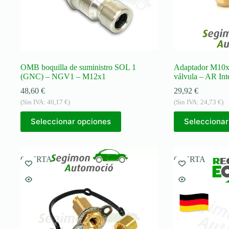
producto
OMB boquilla de suministro SOL 1
Adaptador M10x1
(GNC) – NGV1 – M12x1
válvula – AR I
48,60
€
29,92
€
(Sin IVA:
40,17
€
)
(Sin IVA:
24,73
€
)
Seleccionar opciones
Seleccionar
OFERTA
OFERTA