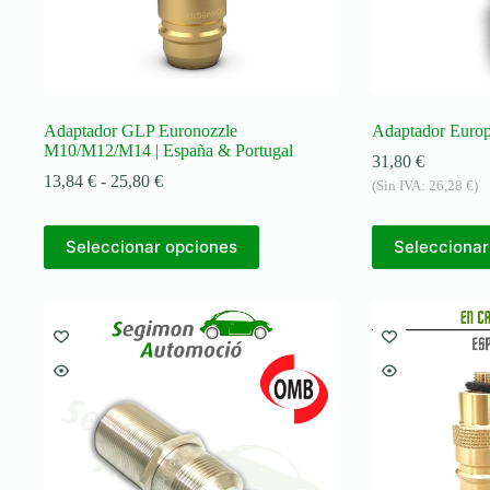
Adaptador GLP Euronozzle
Adaptador Euro
M10/M12/M14 | España & Portugal
31,80
€
Rango
13,84
€
-
25,80
€
(Sin IVA:
26,28
€
)
de
precios:
Este
desde
Seleccionar opciones
Seleccionar
producto
13,84 €
tiene
hasta
múltiples
25,80 €
variantes.
Las
opciones
se
pueden
elegir
en
la
página
de