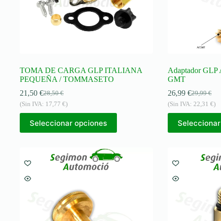
TOMA DE CARGA GLP ITALIANA
Adaptador GLP 
PEQUEÑA / TOMMASETO
GMT
21,50
€
26,99
€
28,50
€
29,99
€
El
El
El
El
(Sin IVA:
17,77
€
)
(Sin IVA:
22,31
€
)
precio
precio
precio
precio
original
actual
original
actual
Seleccionar opciones
Seleccionar
era:
es:
era:
es:
28,50 €.
21,50 €.
29,99 €.
26,99 €.