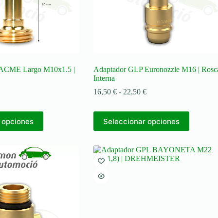
de
producto
ACME Largo M10x1.5 |
Adaptador GLP Euronozzle M16 | Rosc
Interna
Rango
16,50
€
-
22,50
€
de
precios:
Este
desde
 opciones
Seleccionar opciones
producto
16,50 €
tiene
hasta
múltiples
22,50 €
variantes.
Las
opciones
se
pueden
elegir
en
la