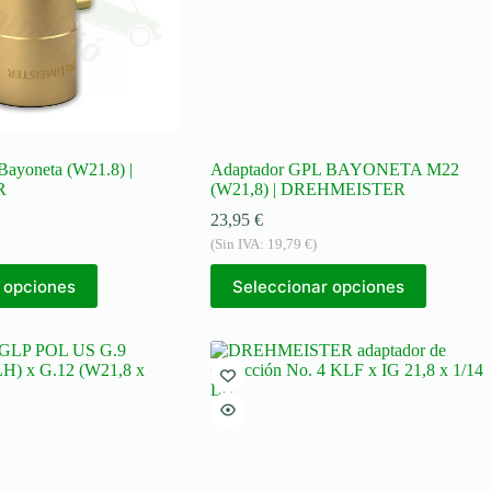
página
de
producto
ayoneta (W21.8) |
Adaptador GPL BAYONETA M22
R
(W21,8) | DREHMEISTER
23,95
€
(Sin IVA:
19,79
€
)
 opciones
Seleccionar opciones