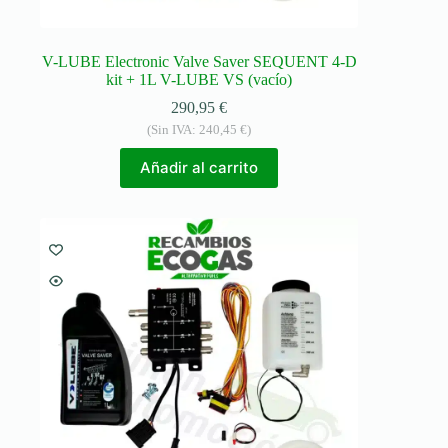
V-LUBE Electronic Valve Saver SEQUENT 4-D
kit + 1L V-LUBE VS (vacío)
290,95
€
(Sin IVA:
240,45
€
)
Añadir al carrito