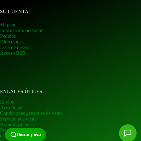
SU CUENTA
Mi panel
Información personal
Pedidos
Direcciones
Lista de deseos
Acceso B2B
ENLACES ÚTILES
Envíos
Aviso legal
Condiciones generales de venta
Servicio postventa
Homologaciones
Preguntas frecuentes
Buscar pieza
Garantía