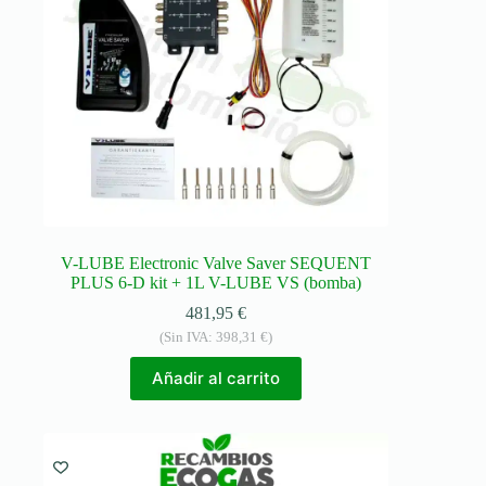
V-LUBE Electronic Valve Saver SEQUENT
PLUS 6-D kit + 1L V-LUBE VS (bomba)
481,95
€
(Sin IVA:
398,31
€
)
Añadir al carrito