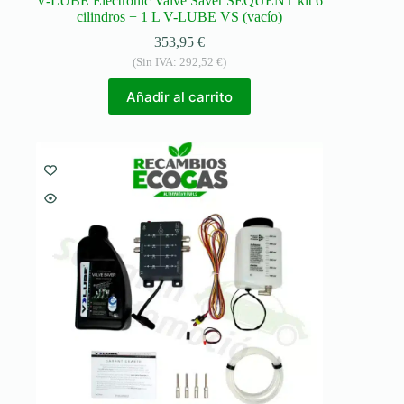
V-LUBE Electronic Valve Saver SEQUENT kit 6
cilindros + 1 L V-LUBE VS (vacío)
353,95
€
(Sin IVA:
292,52
€
)
Añadir al carrito