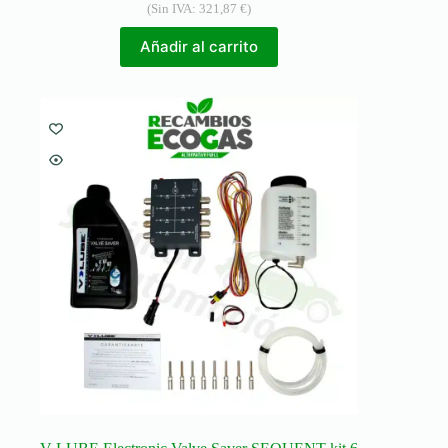
(Sin IVA:
321,87
€
)
Añadir al carrito