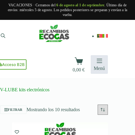
VACACIONES · Cerramos del
6 de agosto al 1 de septiembre
. Último día de
envíos: miércoles 5 de agosto. Los pedidos posteriores se preparan y envían a la
vuelta.
Saltar
al
contenido
Carro
de
Acceso B2B
Menú
0,00
€
compra
V-LUBE kits electrónicos
Ordenado
Mostrando los 10 resultados
FILTRAR
por
popularidad