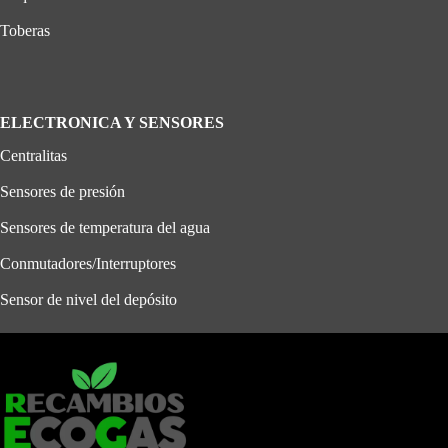
Toberas
ELECTRONICA Y SENSORES
Centralitas
Sensores de presión
Sensores de temperatura del agua
Conmutadores/Interruptores
Sensor de nivel del depósito