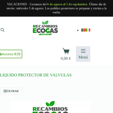
VACACIONES · Cerramos del
6 de agosto al 1 de septiembre
. Último día de
envíos: miércoles 5 de agosto. Los pedidos posteriores se preparan y envían a la
vuelta.
Saltar
al
contenido
Carro
de
Acceso B2B
Menú
0,00
€
compra
LIQUIDO PROTECTOR DE VALVULAS
FILTRAR