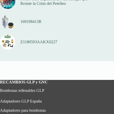
Resiste la Crisis del Petróleo
169198413R
Z1180593AAKX0227
RECAMBIOS GLP y GNC
Bombonas rellenables GLP
Adaptadores GLP España
Adaptadores para bombonas