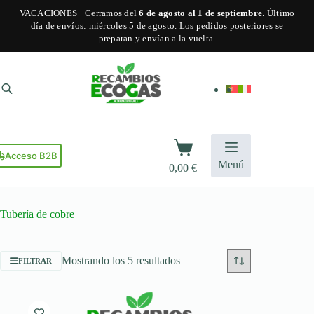
VACACIONES · Cerramos del
6 de agosto al 1 de septiembre
. Último
día de envíos: miércoles 5 de agosto. Los pedidos posteriores se
preparan y envían a la vuelta.
Saltar
al
contenido
Carro
de
Acceso B2B
Menú
0,00
€
compra
Tubería de cobre
Ordenado
Mostrando los 5 resultados
FILTRAR
por
popularidad