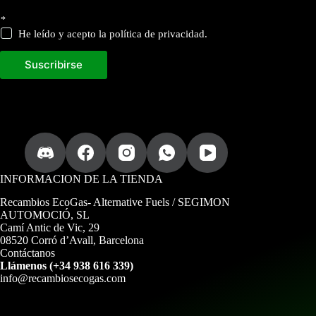
a
*
c
t
He leído y acepto la política de privacidad.
u
a
Suscribirse
l
i
z
a
d
a
.
p
a
r
INFORMACION DE LA TIENDA
a
Recambios EcoGas
- Alternative Fuels / SEGIMON
AUTOMOCIÓ, SL
Camí Antic de Vic, 29
08520 Corró d’Avall, Barcelona
Contáctanos
Llámenos (+34 938 616 339)
info@recambiosecogas.com