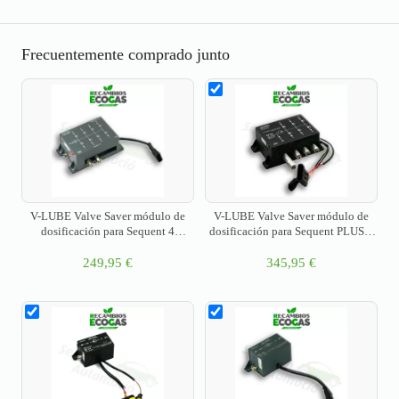
Frecuentemente comprado junto
V-LUBE Valve Saver módulo de
V-LUBE Valve Saver módulo de
dosificación para Sequent 4
dosificación para Sequent PLUS 4
cilindros (al vacío/sin bomba
cilindros (con bomba integrada)
integrada)
249,95
€
345,95
€