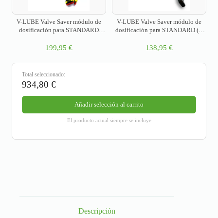
V-LUBE Valve Saver módulo de
V-LUBE Valve Saver módulo de
dosificación para STANDARD
dosificación para STANDARD (al
PLUS (con bomba integrada)
vacío/sin bomba integrada)
199,95
€
138,95
€
Total seleccionado:
934,80
€
Añadir selección al carrito
El producto actual siempre se incluye
Descripción