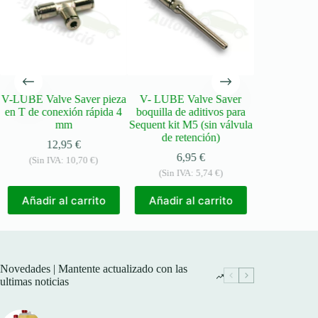
V-LUBE Valve Saver pieza
V- LUBE Valve Saver
V-LUBE Valv
en T de conexión rápida 4
boquilla de aditivos para
arnés de c
mm
Sequent kit M5 (sin válvula
SEQUENT
de retención)
12,95
€
12,
6,95
€
(Sin IVA:
10,70
€
)
(Sin IVA
(Sin IVA:
5,74
€
)
Añadir a
Añadir al carrito
Añadir al carrito
Novedades | Mantente actualizado con las
ultimas noticias