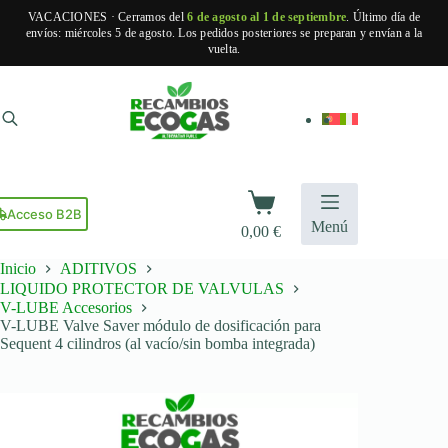
VACACIONES · Cerramos del
6 de agosto al 1 de septiembre
. Último día de
envíos: miércoles 5 de agosto. Los pedidos posteriores se preparan y envían a la
vuelta.
Saltar
al
contenido
Carro
de
Acceso B2B
Menú
0,00
€
compra
Inicio
ADITIVOS
LIQUIDO PROTECTOR DE VALVULAS
V-LUBE Accesorios
V-LUBE Valve Saver módulo de dosificación para
Sequent 4 cilindros (al vacío/sin bomba integrada)