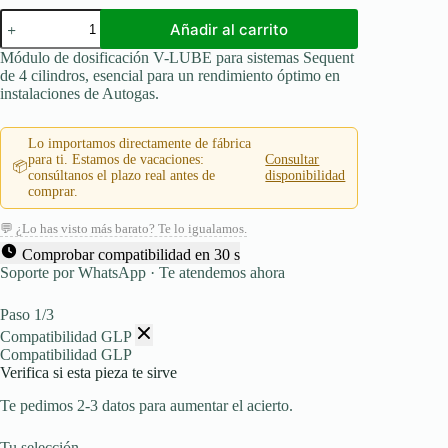
V-
Añadir al carrito
LUBE
Valve
Módulo de dosificación V-LUBE para sistemas Sequent
Saver
de 4 cilindros, esencial para un rendimiento óptimo en
módulo
instalaciones de Autogas.
de
dosificación
para
Lo importamos directamente de fábrica
Sequent
para ti. Estamos de vacaciones:
Consultar
📦
4
consúltanos el plazo real antes de
disponibilidad
cilindros
comprar.
(al
vacío/sin
💬 ¿Lo has visto más barato? Te lo igualamos.
bomba
integrada)
Comprobar compatibilidad en 30 s
cantidad
Soporte por WhatsApp · Te atendemos ahora
Paso 1/3
Compatibilidad GLP
Compatibilidad GLP
Verifica si esta pieza te sirve
Te pedimos 2-3 datos para aumentar el acierto.
Tu selección