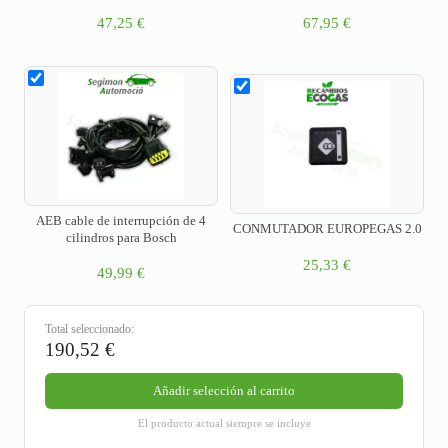
– Prins 080/71996
47,25
€
67,95
€
AEB cable de interrupción de 4
CONMUTADOR EUROPEGAS 2.0
cilindros para Bosch
25,33
€
49,99
€
Total seleccionado:
190,52
€
Añadir selección al carrito
El producto actual siempre se incluye