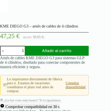
KME DIEGO G3 – arnés de cables de 4 cilindros
47,25
€
39,05
€
(Sin IVA:
)
KME
Añadir al carrito
DIEGO
G3
Arnés de cables KME DIEGO G3 para sistemas GLP
-
de 4 cilindros, diseñado para conectar componentes de
arnés
manera eficiente y segura.
de
cables
de
Lo importamos directamente de fábrica
4
para ti. Estamos de vacaciones:
Consultar
📦
cilindros
consúltanos el plazo real antes de
disponibilidad
cantidad
comprar.
💬 ¿Lo has visto más barato? Te lo igualamos.
Comprobar compatibilidad en 30 s