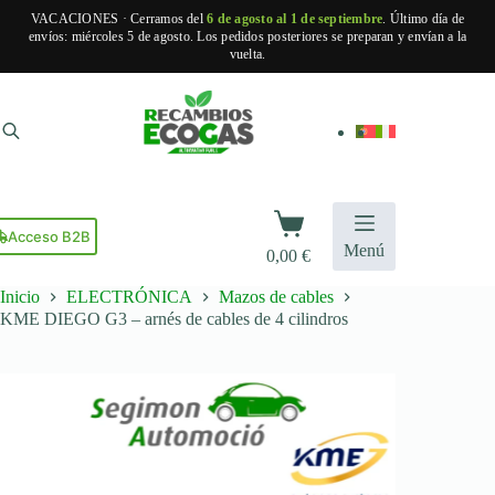
VACACIONES · Cerramos del
6 de agosto al 1 de septiembre
. Último día de
envíos: miércoles 5 de agosto. Los pedidos posteriores se preparan y envían a la
vuelta.
Saltar
al
contenido
Carro
de
Acceso B2B
Menú
0,00
€
compra
Inicio
ELECTRÓNICA
Mazos de cables
KME DIEGO G3 – arnés de cables de 4 cilindros