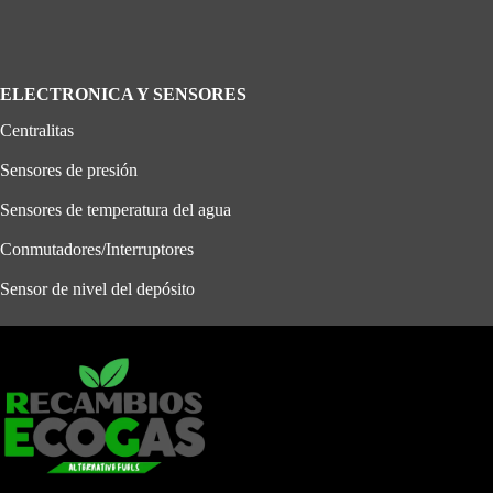
ELECTRONICA Y SENSORES
Centralitas
Sensores de presión
Sensores de temperatura del agua
Conmutadores/Interruptores
Sensor de nivel del depósito