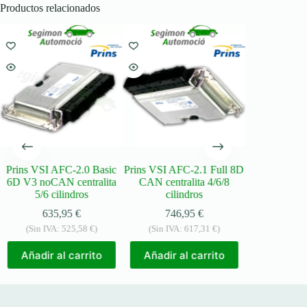
Productos relacionados
Prins VSI AFC-2.0 Basic
Prins VSI AFC-2.1 Full 8D
BRC Blitz 
6D V3 noCAN centralita
CAN centralita 4/6/8
237
5/6 cilindros
cilindros
(Sin IVA:
635,95
€
746,95
€
(Sin IVA:
525,58
€
)
(Sin IVA:
617,31
€
)
Añadir a
Añadir al carrito
Añadir al carrito