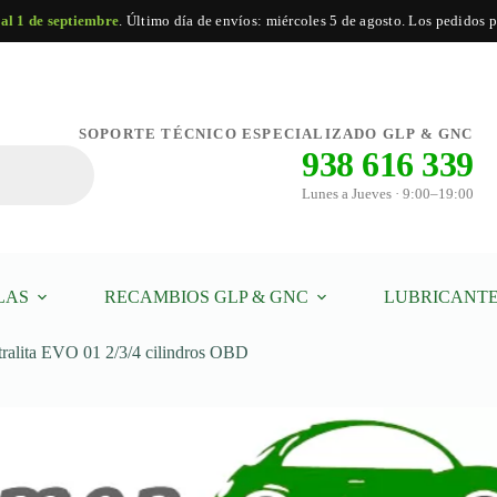
 al 1 de septiembre
. Último día de envíos: miércoles 5 de agosto. Los pedidos po
Añadir al carrito
SOPORTE TÉCNICO ESPECIALIZADO GLP & GNC
938 616 339
Lunes a Jueves · 9:00–19:00
LAS
RECAMBIOS GLP & GNC
LUBRICANTE
ntralita EVO 01 2/3/4 cilindros OBD