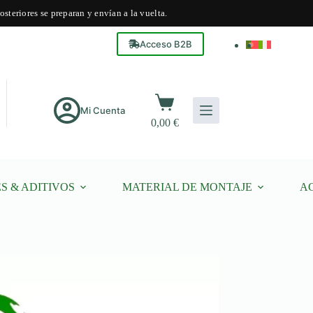
steriores se preparan y envían a la vuelta.
Acceso B2B
Carro
de
Mi Cuenta
0,00
€
compra
S & ADITIVOS
MATERIAL DE MONTAJE
A