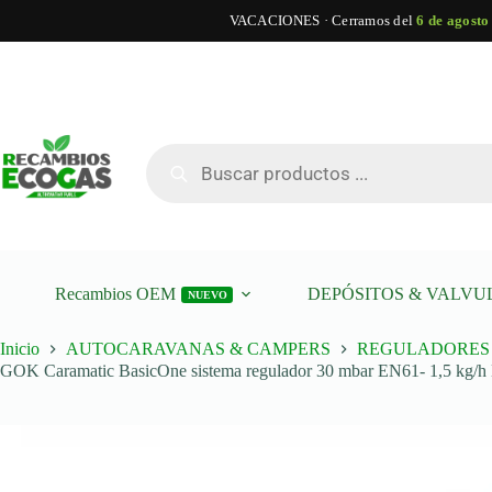
VACACIONES · Cerramos del
6 de agosto
Saltar
al
contenido
Búsqueda
de
productos
Recambios OEM
DEPÓSITOS & VALVU
NUEVO
Inicio
AUTOCARAVANAS & CAMPERS
REGULADORES 
GOK Caramatic BasicOne sistema regulador 30 mbar EN61- 1,5 kg