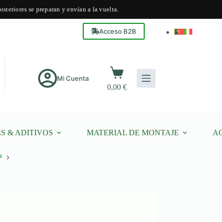
steriores se preparan y envían a la vuelta.
Acceso B2B
Carro
de
Mi Cuenta
0,00
€
compra
S & ADITIVOS
MATERIAL DE MONTAJE
A
P