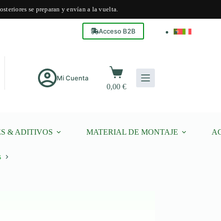
steriores se preparan y envían a la vuelta.
Acceso B2B
Carro
de
Mi Cuenta
0,00
€
compra
S & ADITIVOS
MATERIAL DE MONTAJE
A
s