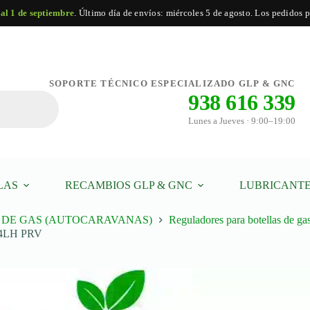
 al 1 de septiembre
. Último día de envíos: miércoles 5 de agosto. Los pedidos po
SOPORTE TÉCNICO ESPECIALIZADO GLP & GNC
938 616 339
Lunes a Jueves · 9:00–19:00
LAS
RECAMBIOS GLP & GNC
LUBRICANTE
DE GAS (AUTOCARAVANAS)
Reguladores para botellas de ga
1/4LH PRV