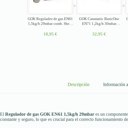
+
+
GOK Regulador de gas EN61
GOK Caramatic BasicOne
G
1,5kg/h 29mbar comb. Shell-
EN71 1,2kg/h 30mbar
WS x G1/4LH PRV
Komb.Shell-H x G1/4LH
(
PRV NL
18,95
€
32,95
€
Descripción
Información a
El
Regulador de gas GOK EN61 1,5kg/h 29mbar
es un componente 
constante y seguro, lo que es crucial para el correcto funcionamiento de