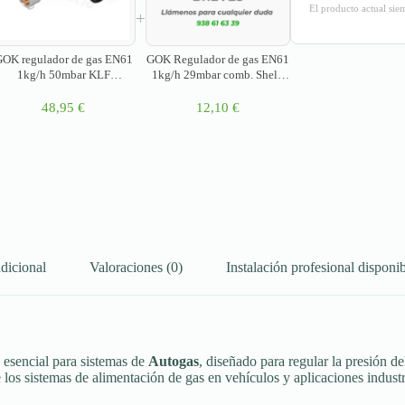
El producto actual sie
+
OK regulador de gas EN61
GOK Regulador de gas EN61
1kg/h 50mbar KLF
1kg/h 29mbar comb. Shell-
W21.8×1/14) -> 3x G1/4LH
WS x G1/4LH
cono
48,95
€
12,10
€
dicional
Valoraciones (0)
Instalación profesional disponib
esencial para sistemas de
Autogas
, diseñado para regular la presión d
 los sistemas de alimentación de gas en vehículos y aplicaciones industr