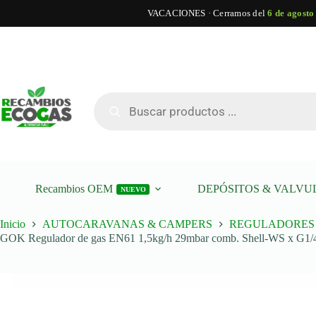
VACACIONES · Cerramos del
6 de agosto
Saltar
al
contenido
Búsqueda
de
productos
Recambios OEM
DEPÓSITOS & VALVU
NUEVO
Inicio
AUTOCARAVANAS & CAMPERS
REGULADORES 
GOK Regulador de gas EN61 1,5kg/h 29mbar comb. Shell-WS x G