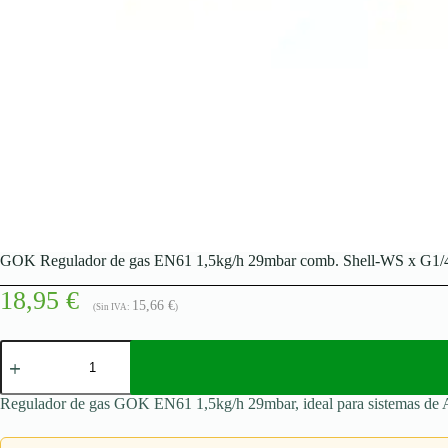
GOK Regulador de gas EN61 1,5kg/h 29mbar comb. Shell-WS x G
18,95
€
15,66
€
(Sin IVA:
)
GOK
Regulador
de
gas
Regulador de gas GOK EN61 1,5kg/h 29mbar, ideal para sistemas de Aut
EN61
1,5kg/h