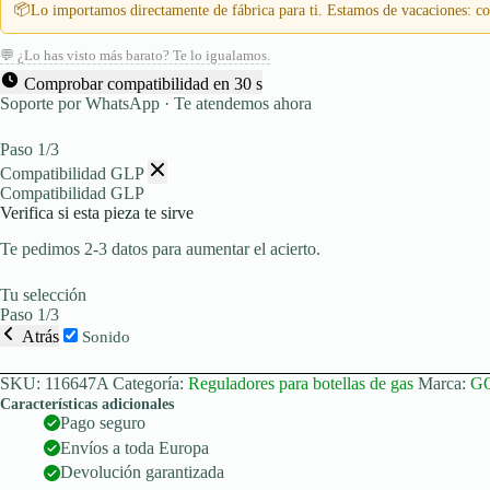
29mbar
📦
Lo importamos directamente de fábrica para ti. Estamos de vacaciones: con
comb.
Shell-
💬 ¿Lo has visto más barato? Te lo igualamos.
WS
x
Comprobar compatibilidad en 30 s
G1/4LH
Soporte por WhatsApp · Te atendemos ahora
PRV
cantidad
Paso 1/3
Compatibilidad GLP
Compatibilidad GLP
Verifica si esta pieza te sirve
Te pedimos 2-3 datos para aumentar el acierto.
Tu selección
Paso 1/3
Atrás
Sonido
SKU:
116647A
Categoría:
Reguladores para botellas de gas
Marca:
G
Características adicionales
Pago seguro
Envíos a toda Europa
Devolución garantizada