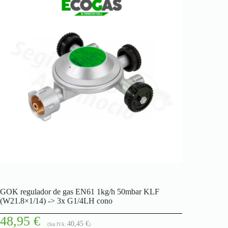
GOK regulador de gas EN61 1kg/h 50mbar KLF
(W21.8×1/14) -> 3x G1/4LH cono
48,95
€
40,45
€
(Sin IVA:
)