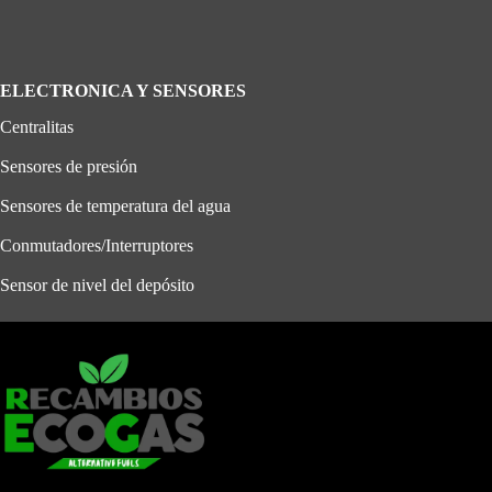
ELECTRONICA Y SENSORES
Centralitas
Sensores de presión
Sensores de temperatura del agua
Conmutadores/Interruptores
Sensor de nivel del depósito