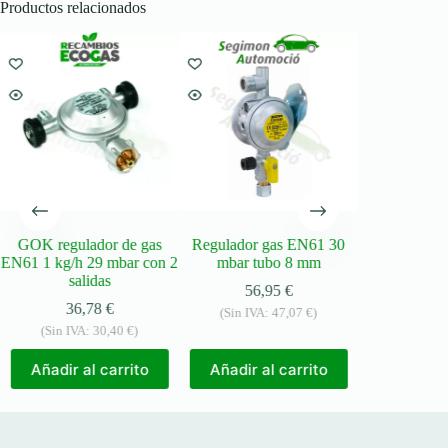
Productos relacionados
GOK regulador de gas
Regulador gas EN61 30
GOK Caramat
EN61 1 kg/h 29 mbar con 2
mbar tubo 8 mm
EN71 1,2k
salidas
Komb.Shell
56,95
€
PRV
36,78
€
(Sin IVA:
47,07
€
)
32,
(Sin IVA:
30,40
€
)
(Sin IVA
Añadir al carrito
Añadir al carrito
Añadir a