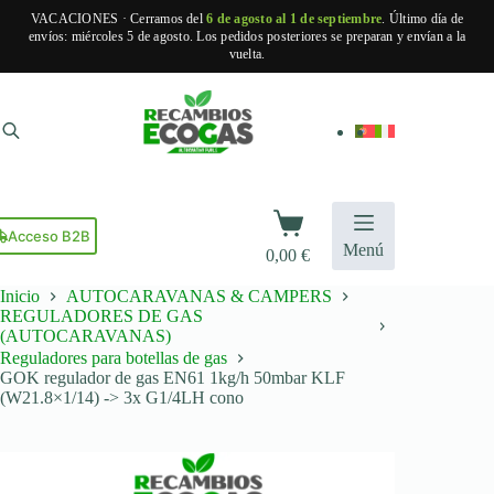
VACACIONES · Cerramos del
6 de agosto al 1 de septiembre
. Último día de
envíos: miércoles 5 de agosto. Los pedidos posteriores se preparan y envían a la
vuelta.
Saltar
al
contenido
Carro
de
Acceso B2B
Menú
0,00
€
compra
Inicio
AUTOCARAVANAS & CAMPERS
REGULADORES DE GAS
(AUTOCARAVANAS)
Reguladores para botellas de gas
GOK regulador de gas EN61 1kg/h 50mbar KLF
(W21.8×1/14) -> 3x G1/4LH cono