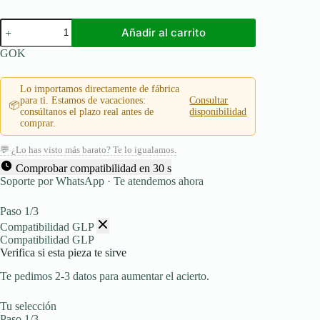
GOK
Añadir al carrito
regulador
de
GOK
gas
EN61
1kg/h
Lo importamos directamente de fábrica
50mbar
para ti. Estamos de vacaciones:
Consultar
📦
KLF
consúltanos el plazo real antes de
disponibilidad
(W21.8x1/14)
comprar.
-
>
💬 ¿Lo has visto más barato? Te lo igualamos.
3x
Comprobar compatibilidad en 30 s
G1/4LH
Soporte por WhatsApp · Te atendemos ahora
cono
cantidad
Paso 1/3
Compatibilidad GLP
Compatibilidad GLP
Verifica si esta pieza te sirve
Te pedimos 2-3 datos para aumentar el acierto.
Tu selección
Paso 1/3