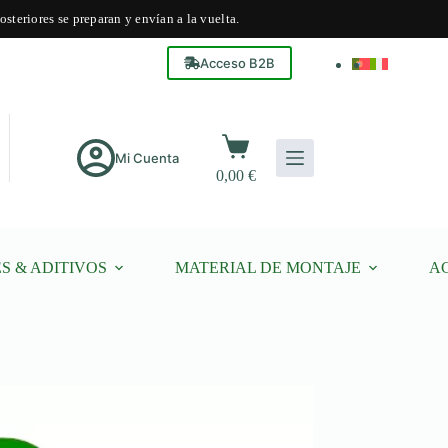
steriores se preparan y envían a la vuelta.
Acceso B2B
Carro
de
Mi Cuenta
0,00
€
compra
S & ADITIVOS
MATERIAL DE MONTAJE
A