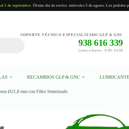
 al 1 de septiembre
. Último día de envíos: miércoles 5 de agosto. Los pedidos po
ador
Añadir al carrito
SOPORTE TÉCNICO ESPECIALIZADO GLP & GNC
eta
938 616 339
8
Lunes a Jueves · 9:00–19:00
rizado
dad
LAS
RECAMBIOS GLP & GNC
LUBRICANTE
ta Ø21,8 mm con Filtro Sinterizado