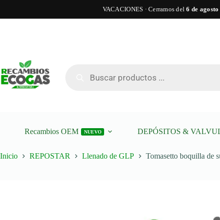
VACACIONES · Cerramos del
6 de agosto
Saltar
al
contenido
Tomaset
Tomasetto boquilla de suministro mini M16 rosca externa
boquilla
de
Búsqueda
suminis
de
mini
productos
M16
rosca
externa
cantida
Recambios OEM
DEPÓSITOS & VALVU
NUEVO
Inicio
REPOSTAR
Llenado de GLP
Tomasetto boquilla de s