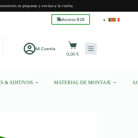
steriores se preparan y envían a la vuelta.
Acceso B2B
Carro
de
Mi Cuenta
0,00
€
compra
S & ADITIVOS
MATERIAL DE MONTAJE
A