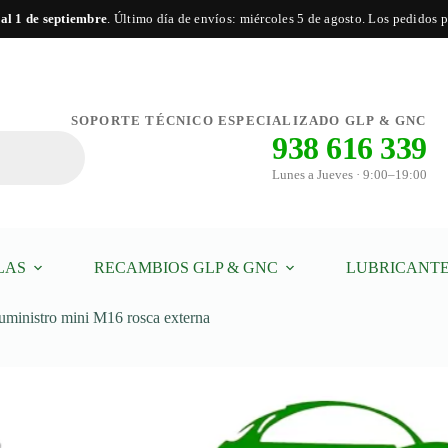
 al 1 de septiembre
. Último día de envíos: miércoles 5 de agosto. Los pedidos po
to
Añadir al carrito
SOPORTE TÉCNICO ESPECIALIZADO GLP & GNC
938 616 339
tro
Lunes a Jueves · 9:00–19:00
d
LAS
RECAMBIOS GLP & GNC
LUBRICANTE
uministro mini M16 rosca externa