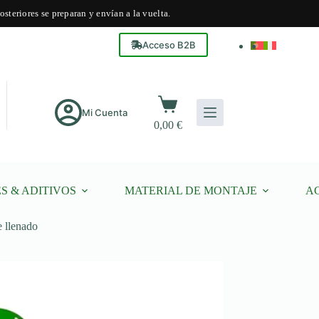
steriores se preparan y envían a la vuelta.
Acceso B2B
carrito
Carro
de
Mi Cuenta
0,00
€
compra
S & ADITIVOS
MATERIAL DE MONTAJE
A
e llenado