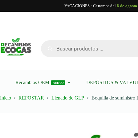
VACACIONES · Cerramos del
6 de agosto
Saltar
al
contenido
Búsqueda
de
productos
Recambios OEM
DEPÓSITOS & VALVU
NUEVO
Inicio
REPOSTAR
Llenado de GLP
Boquilla de suministro 