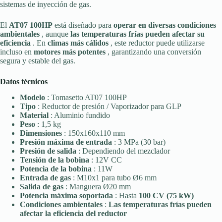
sistemas de inyección de gas.
El
AT07 100HP
está diseñado para
operar en diversas condiciones
ambientales
, aunque
las temperaturas frías pueden afectar su
eficiencia
. En
climas más cálidos
, este reductor puede utilizarse
incluso en
motores más potentes
, garantizando una conversión
segura y estable del gas.
Datos técnicos
Modelo
: Tomasetto AT07 100HP
Tipo
: Reductor de presión / Vaporizador para GLP
Material
: Aluminio fundido
Peso
: 1,5 kg
Dimensiones
: 150x160x110 mm
Presión máxima de entrada
: 3 MPa (30 bar)
Presión de salida
: Dependiendo del mezclador
Tensión de la bobina
: 12V CC
Potencia de la bobina
: 11W
Entrada de gas
: M10x1 para tubo Ø6 mm
Salida de gas
: Manguera Ø20 mm
Potencia máxima soportada
: Hasta
100 CV (75 kW)
Condiciones ambientales
:
Las temperaturas frías pueden
afectar la eficiencia del reductor