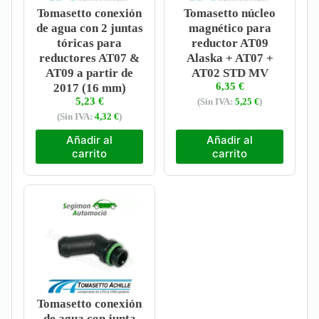
Tomasetto conexión
Tomasetto núcleo
de agua con 2 juntas
magnético para
tóricas para
reductor AT09
reductores AT07 &
Alaska + AT07 +
AT09 a partir de
AT02 STD MV
6,35
€
2017 (16 mm)
5,23
€
(Sin IVA:
5,25
€
)
(Sin IVA:
4,32
€
)
Añadir al
Añadir al
carrito
carrito
Tomasetto conexión
de agua con junta