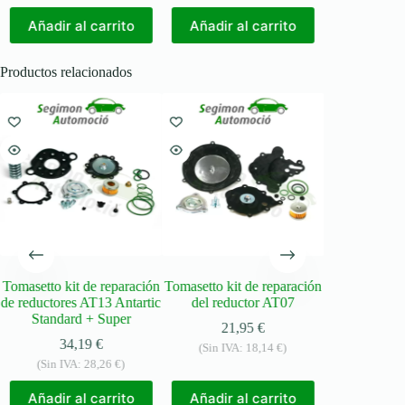
Añadir al carrito
Añadir al carrito
Productos relacionados
Tomasetto kit de reparación
Tomasetto kit de reparación
Kit de rep
de reductores AT13 Antartic
del reductor AT07
reductor To
Standard + Super
21,95
€
28,
34,19
€
(Sin IVA:
18,14
€
)
(Sin IVA
(Sin IVA:
28,26
€
)
Añadir a
Añadir al carrito
Añadir al carrito