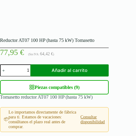
Reductor AT07 100 HP (hasta 75 kW) Tomasetto
77,95
€
64,42
€
(Sin IVA:
)
Reductor
Añadir al carrito
AT07
100
HP
(hasta
Piezas compatibles (9)
75
Tomasetto reductor AT07 100 HP (hasta 75 kW)
kW)
Tomasetto
cantidad
Lo importamos directamente de fábrica
para ti. Estamos de vacaciones:
Consultar
📦
consúltanos el plazo real antes de
disponibilidad
comprar.