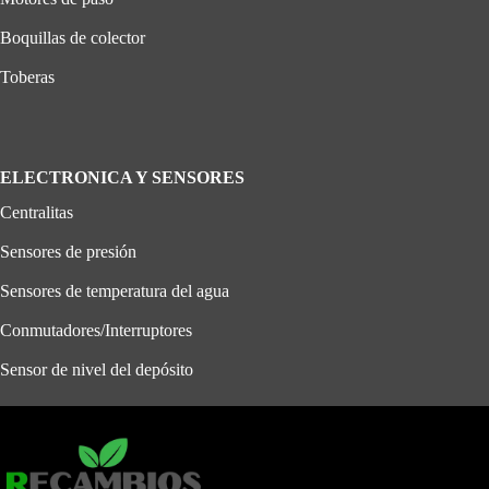
Boquillas de colector
Toberas
ELECTRONICA Y SENSORES
Centralitas
Sensores de presión
Sensores de temperatura del agua
Conmutadores/Interruptores
Sensor de nivel del depósito