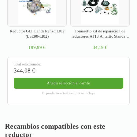
Reductor GLP Landi Renzo LI02
Tomasetto kit de reparación de
(LSE98-LI02)
reductores AT13 Antartic Standard
+ Super
199,99
€
34,19
€
Total seleccionado:
344,08
€
Añadir selección al carrito
El producto actual siempre se incluye
Recambios compatibles con este
reductor