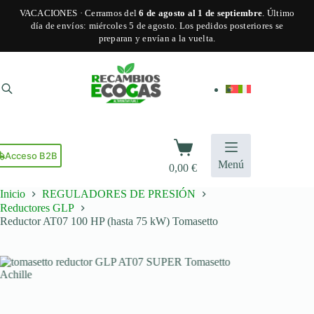
VACACIONES · Cerramos del
6 de agosto al 1 de septiembre
. Último
día de envíos: miércoles 5 de agosto. Los pedidos posteriores se
preparan y envían a la vuelta.
Saltar
al
contenido
Carro
de
Acceso B2B
Menú
0,00
€
compra
Inicio
REGULADORES DE PRESIÓN
Reductores GLP
Reductor AT07 100 HP (hasta 75 kW) Tomasetto