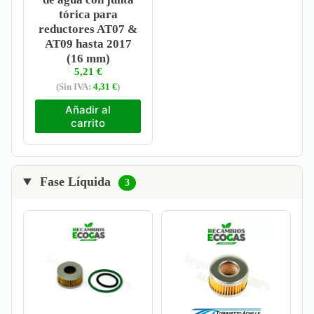
tórica para
reductores AT07 &
AT09 hasta 2017
(16 mm)
5,21
€
(Sin IVA:
4,31
€
)
Añadir al
carrito
Fase Líquida
3