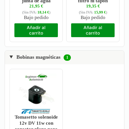
junta de agua
filtro ni tapón
21,95
€
19,35
€
(Sin IVA:
18,14
€
)
(Sin IVA:
15,99
€
)
Bajo pedido
Bajo pedido
Añadir al
Añadir al
carrito
carrito
Bobinas magnéticas
1
Tomasetto solenoide
12v DV 11w con