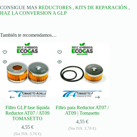
CONSIGUE MAS
REDUCTORES
,
KITS DE REPARACIÓN ,
HAZ LA CONVERSION A GLP
También te recomendamos…
Filtro GLP fase líquida
Filtro para Reductor AT07 /
Reductor AT07 / AT09
AT09 | Tomasetto
TOMASETTO
4,55
€
4,55
€
(Sin IVA:
3,76
€
)
(Sin IVA:
3,76
€
)