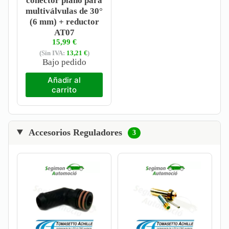
conector plano para
multiválvulas de 30°
(6 mm) + reductor
AT07
15,99
€
(Sin IVA:
13,21
€
)
Bajo pedido
Añadir al
carrito
Accesorios Reguladores
3