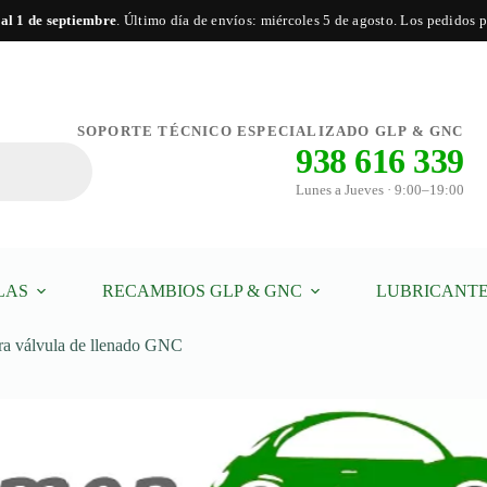
 al 1 de septiembre
. Último día de envíos: miércoles 5 de agosto. Los pedidos po
Añadir al carrito
SOPORTE TÉCNICO ESPECIALIZADO GLP & GNC
938 616 339
Lunes a Jueves · 9:00–19:00
LAS
RECAMBIOS GLP & GNC
LUBRICANTE
ra válvula de llenado GNC