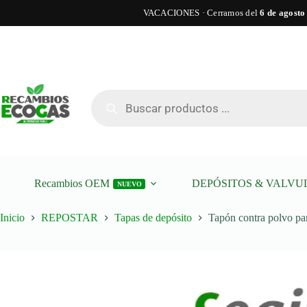
VACACIONES · Cerramos del
6 de agosto
Saltar
al
contenido
Tapón
Tapón contra polvo para válvula de llenado GNC
contra
polvo
Búsqueda
para
de
válvula
productos
de
llenado
GNC
cantidad
Recambios OEM
DEPÓSITOS & VALVU
NUEVO
Inicio
REPOSTAR
Tapas de depósito
Tapón contra polvo pa