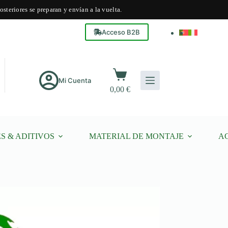
steriores se preparan y envían a la vuelta.
Acceso B2B
Carro
de
Mi Cuenta
0,00
€
compra
S & ADITIVOS
MATERIAL DE MONTAJE
A