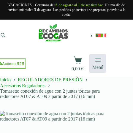
VACACIONES · Cerramos del
6 de agosto al 1 de septiembre
. Último día de
envíos: miércoles 5 de agosto. Los pedidos posteriores se preparan y envían a la
vuelta.
Saltar
al
contenido
Carro
de
Acceso B2B
Menú
0,00
€
compra
Inicio
REGULADORES DE PRESIÓN
Accesorios Reguladores
Tomasetto conexión de agua con 2 juntas tóricas para
reductores AT07 & AT09 a partir de 2017 (16 mm)