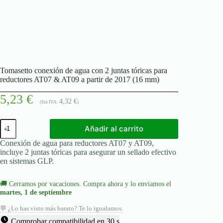
Tomasetto conexión de agua con 2 juntas tóricas para
reductores AT07 & AT09 a partir de 2017 (16 mm)
5,23
€
4,32
€
(Sin IVA:
)
Tomasetto
Añadir al carrito
conexión
de
Conexión de agua para reductores AT07 y AT09,
agua
incluye 2 juntas tóricas para asegurar un sellado efectivo
con
en sistemas GLP.
2
juntas
tóricas
🚚
Cerramos por vacaciones. Compra ahora y lo enviamos el
para
martes, 1 de septiembre
reductores
AT07
💬 ¿Lo has visto más barato? Te lo igualamos.
&
Comprobar compatibilidad en 30 s