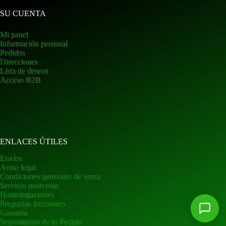
SU CUENTA
Mi panel
Información personal
Pedidos
Direcciones
Lista de deseos
Acceso B2B
ENLACES ÚTILES
Envíos
Aviso legal
Condiciones generales de venta
Servicio postventa
Homologaciones
Preguntas frecuentes
Garantía
Seguimiento de tu Pedido