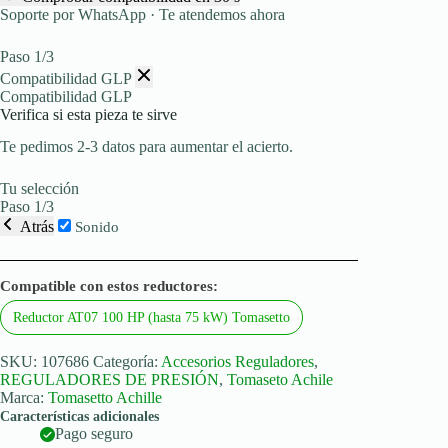
AT09
Soporte por WhatsApp · Te atendemos ahora
a
partir
de
Paso 1/3
2017
Compatibilidad GLP
(16
Compatibilidad GLP
mm)
Verifica si esta pieza te sirve
cantidad
Te pedimos 2-3 datos para aumentar el acierto.
Tu selección
Paso 1/3
Atrás
Sonido
Compatible con estos reductores:
Reductor AT07 100 HP (hasta 75 kW) Tomasetto
SKU:
107686
Categoría:
Accesorios Reguladores
,
REGULADORES DE PRESIÓN
,
Tomaseto Achile
Marca:
Tomasetto Achille
Características adicionales
Pago seguro