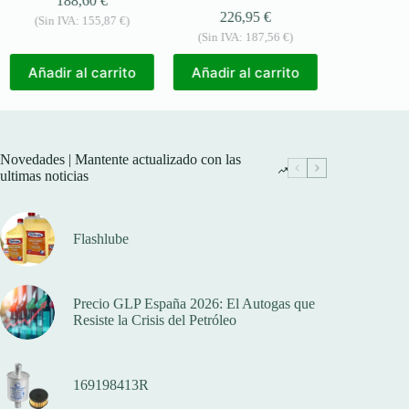
188,60
€
226,95
€
278
(Sin IVA:
155,87
€
)
(Sin IVA:
187,56
€
)
(Sin IVA:
Añadir al carrito
Añadir al carrito
Añadir a
Novedades | Mantente actualizado con las
ultimas noticias
Flashlube
Precio GLP España 2026: El Autogas que
Resiste la Crisis del Petróleo
169198413R