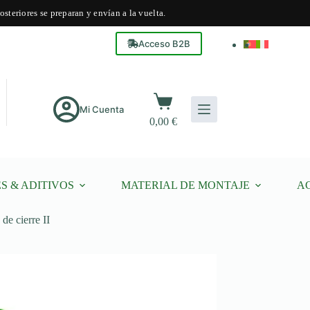
steriores se preparan y envían a la vuelta.
Acceso B2B
Carro
de
Mi Cuenta
0,00
€
compra
S & ADITIVOS
MATERIAL DE MONTAJE
A
 de cierre II