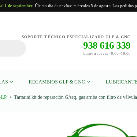
 al 1 de septiembre
. Último día de envíos: miércoles 5 de agosto. Los pedidos po
Tartarini
Añadir al carrito
Tartarini kit de reparación G/seq. gas arriba con filtro de válvula de cierre II
kit
SOPORTE TÉCNICO ESPECIALIZADO GLP & GNC
de
938 616 339
reparación
G/seq.
Lunes a Jueves · 9:00–19:00
gas
arriba
con
filtro
de
válvula
LAS
RECAMBIOS GLP & GNC
LUBRICANTE
de
cierre
II
 GLP
Tartarini kit de reparación G/seq. gas arriba con filtro de válvula
cantidad