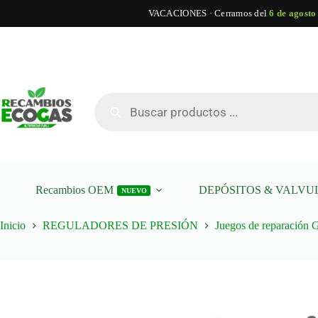
VACACIONES · Cerramos del
6 de agosto
Saltar
al
contenido
Búsqueda
de
productos
Recambios OEM
DEPÓSITOS & VALVU
NUEVO
Inicio
REGULADORES DE PRESIÓN
Juegos de reparación