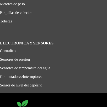
Motores de paso
Boquillas de colector
Toberas
ELECTRONICA Y SENSORES
Centralitas
Sensores de presión
Sensores de temperatura del agua
Conmutadores/Interruptores
Sensor de nivel del depósito