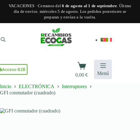
VACACIONES · Cerramos del
6 de agosto al 1 de septiembre
. Último
día de envíos: miércoles 5 de agosto. Los pedidos posteriores se
preparan y envían a la vuelta.
Saltar
al
contenido
Carro
de
Acceso B2B
Menú
0,00
€
compra
Inicio
ELECTRÓNICA
Interruptores
GFI conmutador (cuadrado)