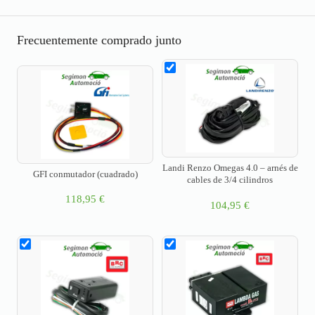
Frecuentemente comprado junto
Landi Renzo Omegas 4.0 – arnés de
GFI conmutador (cuadrado)
cables de 3/4 cilindros
118,95
€
104,95
€