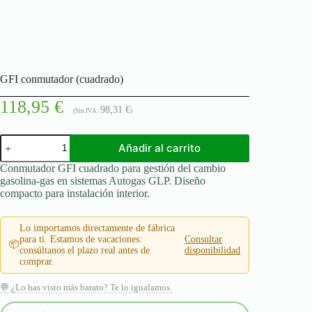
GFI conmutador (cuadrado)
118,95
€
98,31
€
(Sin IVA:
)
GFI
Añadir al carrito
conmutador
(cuadrado)
Conmutador GFI cuadrado para gestión del cambio
cantidad
gasolina-gas en sistemas Autogas GLP. Diseño
compacto para instalación interior.
Lo importamos directamente de fábrica
para ti. Estamos de vacaciones:
Consultar
📦
consúltanos el plazo real antes de
disponibilidad
comprar.
💬 ¿Lo has visto más barato? Te lo igualamos.