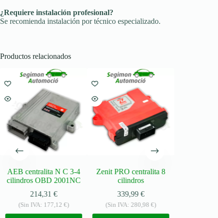
¿Requiere instalación profesional?
Se recomienda instalación por técnico especializado.
Productos relacionados
AEB centralita N C 3-4
Zenit PRO centralita 8
Stargas centr
cilindros OBD 2001NC
cilindros
cili
214,31
€
339,99
€
326
(Sin IVA:
177,12
€
)
(Sin IVA:
280,98
€
)
(Sin IVA: