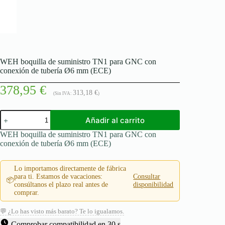
WEH boquilla de suministro TN1 para GNC con
conexión de tubería Ø6 mm (ECE)
378,95
€
313,18
€
(Sin IVA:
)
WEH
Añadir al carrito
boquilla
de
WEH boquilla de suministro TN1 para GNC con
suministro
conexión de tubería Ø6 mm (ECE)
TN1
para
GNC
Lo importamos directamente de fábrica
con
para ti. Estamos de vacaciones:
Consultar
📦
conexión
consúltanos el plazo real antes de
disponibilidad
de
comprar.
tubería
Ø6
💬 ¿Lo has visto más barato? Te lo igualamos.
mm
Comprobar compatibilidad en 30 s
(ECE)