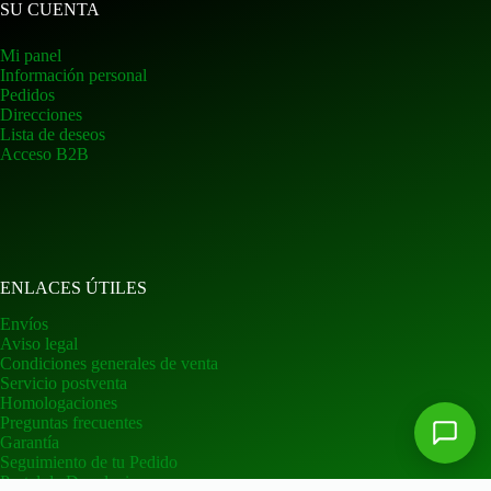
SU CUENTA
Mi panel
Información personal
Pedidos
Direcciones
Lista de deseos
Acceso B2B
ENLACES ÚTILES
Envíos
Aviso legal
Condiciones generales de venta
Servicio postventa
Homologaciones
Preguntas frecuentes
Garantía
Seguimiento de tu Pedido
Portal de Devoluciones