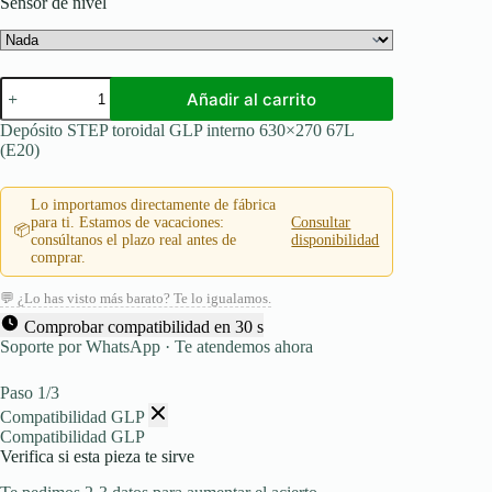
Sensor de nivel
Depósito
Añadir al carrito
STEP
toroidal
Depósito STEP toroidal GLP interno 630×270 67L
GLP
(E20)
interno
630x270
67L
Lo importamos directamente de fábrica
(E20)
para ti. Estamos de vacaciones:
Consultar
📦
cantidad
consúltanos el plazo real antes de
disponibilidad
comprar.
💬 ¿Lo has visto más barato? Te lo igualamos.
Comprobar compatibilidad en 30 s
Soporte por WhatsApp · Te atendemos ahora
Paso 1/3
Compatibilidad GLP
Compatibilidad GLP
Verifica si esta pieza te sirve