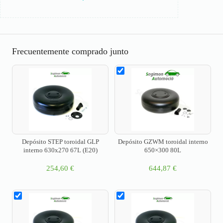
Frecuentemente comprado junto
Depósito STEP toroidal GLP
Depósito GZWM toroidal interno
interno 630x270 67L (E20)
650×300 80L
254,60
€
644,87
€