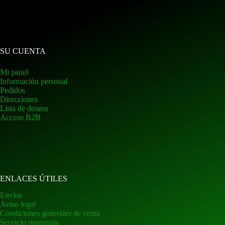
SU CUENTA
Mi panel
Información personal
Pedidos
Direcciones
Lista de deseos
Acceso B2B
ENLACES ÚTILES
Envíos
Aviso legal
Condiciones generales de venta
Servicio postventa