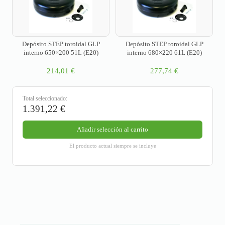
Depósito STEP toroidal GLP
Depósito STEP toroidal GLP
interno 650×200 51L (E20)
interno 680×220 61L (E20)
214,01
€
277,74
€
Total seleccionado:
1.391,22
€
Añadir selección al carrito
El producto actual siempre se incluye