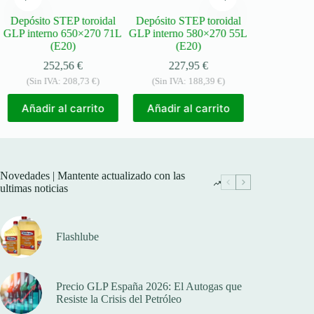
Depósito STEP toroidal
Depósito STEP toroidal
Depósito ST
GLP interno 650×270 71L
GLP interno 580×270 55L
GLP interno
(E20)
(E20)
(E
252,56
€
227,95
€
225
(Sin IVA:
208,73
€
)
(Sin IVA:
188,39
€
)
(Sin IVA:
Añadir al carrito
Añadir al carrito
Añadir a
Novedades | Mantente actualizado con las
ultimas noticias
Flashlube
Precio GLP España 2026: El Autogas que
Resiste la Crisis del Petróleo