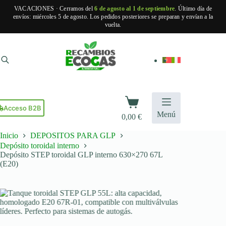
VACACIONES · Cerramos del
6 de agosto al 1 de septiembre
. Último día de
envíos: miércoles 5 de agosto. Los pedidos posteriores se preparan y envían a la
vuelta.
Saltar
al
contenido
Carro
de
Acceso B2B
Menú
0,00
€
compra
Inicio
DEPOSITOS PARA GLP
Depósito toroidal interno
Depósito STEP toroidal GLP interno 630×270 67L
(E20)