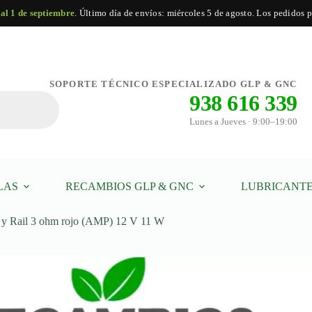
 al 1 de septiembre
. Último día de envíos: miércoles 5 de agosto. Los pedidos po
ide
Añadir al carrito
SOPORTE TÉCNICO ESPECIALIZADO GLP & GNC
938 616 339
Lunes a Jueves · 9:00–19:00
LAS
RECAMBIOS GLP & GNC
LUBRICANTE
ad
k y Rail 3 ohm rojo (AMP) 12 V 11 W