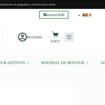
steriores se preparan y envían a la vuelta.
Acceso B2B
Carro
de
Mi Cuenta
0,00
€
compra
S & ADITIVOS
MATERIAL DE MONTAJE
A