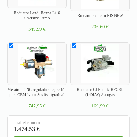
Reductor Landi Renzo Li10
Romano reductor RIS NEW
Oversize Turbo
206,60
€
349,99
€
Metatron CNG regulador de presión
Reductor GLP Italia RPG 09
para OEM Iveco Stralis bigradual
(140kW) Autogas
747,95
€
169,99
€
Total seleccionado:
1.474,53
€