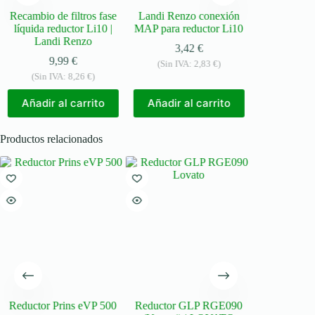
cambio de filtros fase
Landi Renzo conexión
Landi Renzo sol
íquida reductor Li10 |
MAP para reductor Li10
V 11 W SICMA
Landi Renzo
reductor Li
3,42
€
9,99
€
21,36
€
(Sin IVA:
2,83
€
)
(Sin IVA:
8,26
€
)
(Sin IVA:
17,
Añadir al carrito
Añadir al carrito
Añadir al ca
Productos relacionados
Reductor Prins eVP 500
Reductor GLP RGE090
Romano red