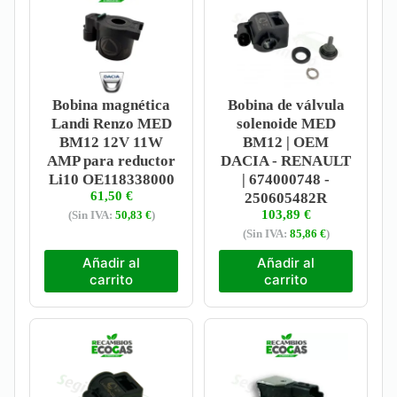
Bobina magnética
Bobina de válvula
Landi Renzo MED
solenoide MED
BM12 12V 11W
BM12 | OEM
AMP para reductor
DACIA - RENAULT
Li10 OE118338000
| 674000748 -
61,50
€
250605482R
103,89
€
(Sin IVA:
50,83
€
)
(Sin IVA:
85,86
€
)
Añadir al
Añadir al
carrito
carrito