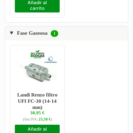
Añadir al
carrito
Fase Gaseosa
1
Landi Renzo filtro
UFI FC-30 (14-14
mm)
30,95
€
(Sin IVA:
25,58
€
)
Añadir al