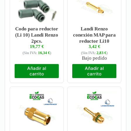
Codo para reductor
Landi Renzo
(Li 10) Landi Renzo
conexión MAP para
2pcs.
reductor Li10
19,77
€
3,42
€
(Sin IVA:
16,34
€
)
(Sin IVA:
2,83
€
)
Bajo pedido
Añadir al
Añadir al
carrito
carrito