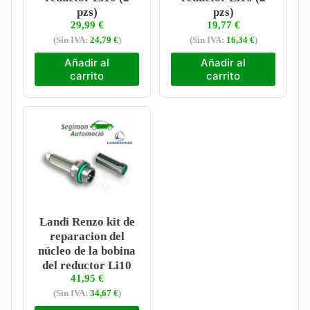
pzs)
pzs)
29,99
€
19,77
€
(Sin IVA:
24,79
€
)
(Sin IVA:
16,34
€
)
Añadir al
Añadir al
carrito
carrito
Landi Renzo kit de
reparacion del
núcleo de la bobina
del reductor Li10
41,95
€
(Sin IVA:
34,67
€
)