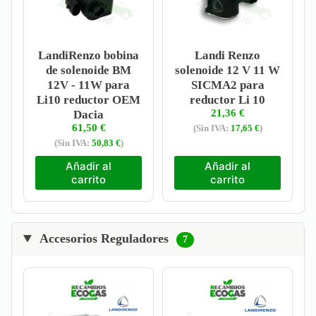
LandiRenzo bobina
Landi Renzo
de solenoide BM
solenoide 12 V 11 W
12V - 11W para
SICMA2 para
Li10 reductor OEM
reductor Li 10
21,36
€
Dacia
61,50
€
(Sin IVA:
17,65
€
)
(Sin IVA:
50,83
€
)
Añadir al
Añadir al
carrito
carrito
Accesorios Reguladores
7