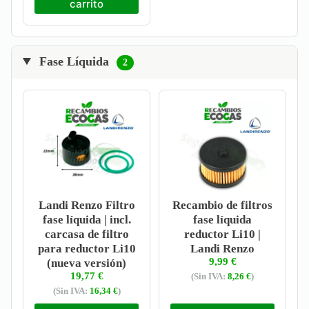
carrito
Fase Líquida
2
Landi Renzo Filtro
Recambio de filtros
fase líquida | incl.
fase líquida
carcasa de filtro
reductor Li10 |
para reductor Li10
Landi Renzo
9,99
€
(nueva versión)
19,77
€
(Sin IVA:
8,26
€
)
(Sin IVA:
16,34
€
)