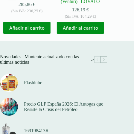
(Venturi) | LOVATO
MA
285,86
€
126,19
€
280,
(Sin IVA:
236,25
€
)
(Sin IVA:
104,29
€
)
(Sin IVA:
2
Añadir al carrito
Añadir al carrito
Añadir al
Novedades | Mantente actualizado con las
ultimas noticias
Flashlube
Precio GLP España 2026: El Autogas que
Resiste la Crisis del Petróleo
169198413R