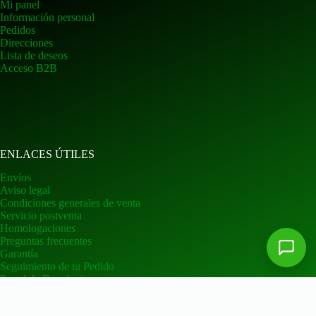
Mi panel
Información personal
Pedidos
Direcciones
Lista de deseos
Acceso B2B
ENLACES ÚTILES
Envíos
Aviso legal
Condiciones generales de venta
Servicio postventa
Homologaciones
Preguntas frecuentes
Garantía
Seguimiento de tu Pedido
Portal de Devoluciones