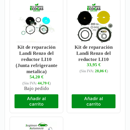
Kit de reparación
Kit de reparación
Landi Renzo del
Landi Renzo del
reductor LI10
reductor LI10
33,95
€
(Junta refrigerante
metalica)
(Sin IVA:
28,06
€
)
54,20
€
(Sin IVA:
44,79
€
)
Bajo pedido
Añadir al
Añadir al
carrito
carrito