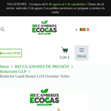
VACACIONES · Cerramos del
6 de agosto al 1 de septiembre
. Último día de
envíos: miércoles 5 de agosto. Los pedidos posteriores se preparan y envían a la
vuelta.
Saltar
al
contenido
Carro
de
Acceso B2B
Menú
0,00
€
compra
Inicio
REGULADORES DE PRESIÓN
Reductores GLP
Reductor Landi Renzo Li10 Oversize Turbo