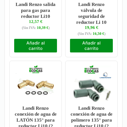
Landi Renzo salida
Landi Renzo
para gas para
válvula de
reductor Li10
seguridad de
12,57
€
reductor Li 10
19,96
€
(Sin IVA:
10,39
€
)
(Sin IVA:
16,50
€
)
Añadir al
Añadir al
carrito
carrito
Landi Renzo
Landi Renzo
conexión de agua de
conexión de agua de
LATÓN 135° para
polímero 135° para
reductor Li10 (2
reductor Li10 (2