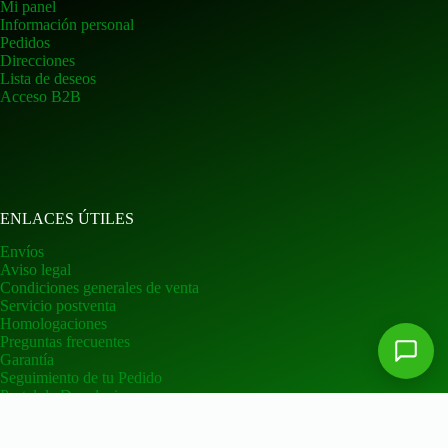
Mi panel
Información personal
Pedidos
Direcciones
Lista de deseos
Acceso B2B
ENLACES ÚTILES
Envíos
Aviso legal
Condiciones generales de venta
Servicio postventa
Homologaciones
Preguntas frecuentes
Garantía
Seguimiento de tu Pedido
Portal de Devoluciones