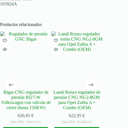
103924A
Productos relacionados
Bigas CNG regulador de
Landi Renzo regulador de
BRC ZB Zen
presión RI27-W
presión CNG NG2-8GM
bar reductor 
Volkswagen con válvula de
para Opel Zafira A +
incl. MV y H
cierre (hasta 150KW)
Combo (OEM)
tempe
626,95
€
622,95
€
388
(Sin IVA:
518,14
€
)
(Sin IVA:
514,83
€
)
(Sin IVA: