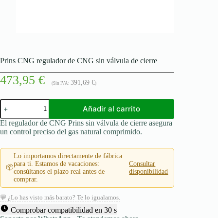
Prins CNG regulador de CNG sin válvula de cierre
473,95
€
391,69
€
(Sin IVA:
)
Prins
Añadir al carrito
CNG
regulador
El regulador de CNG Prins sin válvula de cierre asegura
de
un control preciso del gas natural comprimido.
CNG
sin
válvula
Lo importamos directamente de fábrica
de
para ti. Estamos de vacaciones:
Consultar
📦
cierre
consúltanos el plazo real antes de
disponibilidad
cantidad
comprar.
💬 ¿Lo has visto más barato? Te lo igualamos.
Comprobar compatibilidad en 30 s