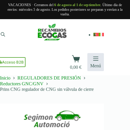
VACACIONES · Cerramos del
6 de agosto al 1 de septiembre
. Último día de
envíos: miércoles 5 de agosto. Los pedidos posteriores se preparan y envían a la
vuelta.
Saltar
al
contenido
Carro
de
Acceso B2B
Menú
0,00
€
compra
Inicio
REGULADORES DE PRESIÓN
Reductores GNC/GNV
Prins CNG regulador de CNG sin válvula de cierre