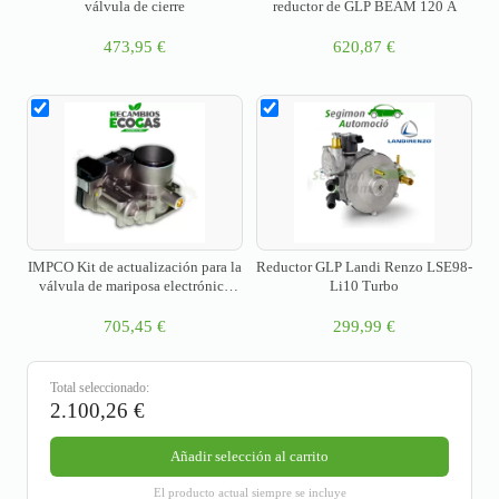
válvula de cierre
reductor de GLP BEAM 120 A
473,95
€
620,87
€
IMPCO Kit de actualización para la
Reductor GLP Landi Renzo LSE98-
válvula de mariposa electrónica
Li10 Turbo
Magneti Marelli utilizada en Hyster
y Yale
705,45
€
299,99
€
Total seleccionado:
2.100,26
€
Añadir selección al carrito
El producto actual siempre se incluye