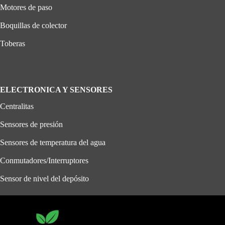
Motores de paso
Boquillas de colector
Toberas
ELECTRONICA Y SENSORES
Centralitas
Sensores de presión
Sensores de temperatura del agua
Conmutadores/Interruptores
Sensor de nivel del depósito