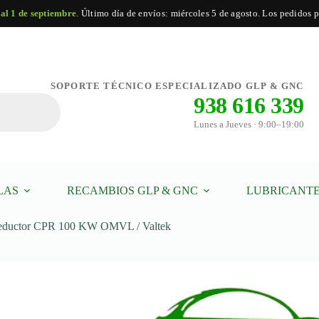
 al 1 de septiembre
. Último día de envíos: miércoles 5 de agosto. Los pedidos po
SOPORTE TÉCNICO ESPECIALIZADO GLP & GNC
938 616 339
Lunes a Jueves · 9:00–19:00
LAS
RECAMBIOS GLP & GNC
LUBRICANTE
eductor CPR 100 KW OMVL / Valtek