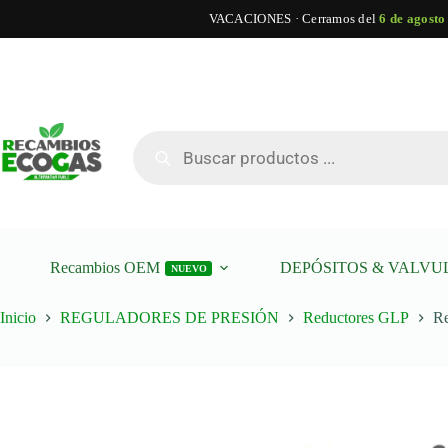
VACACIONES · Cerramos del
6 de agosto
Saltar
al
contenido
Añadir al carrito
Reductor CPR 100 KW OMVL / Valtek
Búsqueda
de
productos
Recambios OEM
DEPÓSITOS & VALVU
NUEVO
Inicio
REGULADORES DE PRESIÓN
Reductores GLP
R