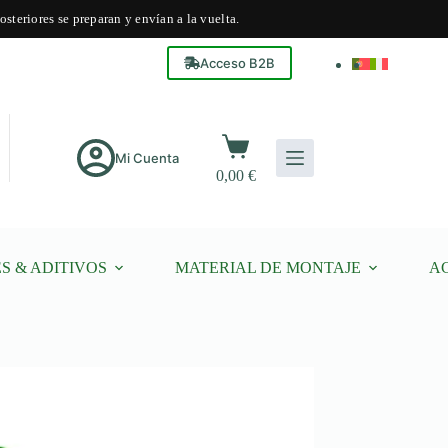
steriores se preparan y envían a la vuelta.
Acceso B2B
Carro
de
Mi Cuenta
0,00
€
compra
S & ADITIVOS
MATERIAL DE MONTAJE
A