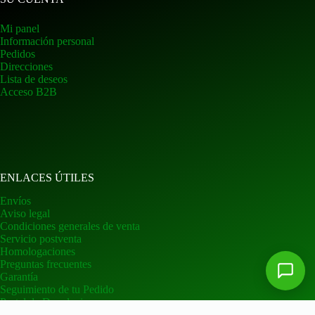
Mi panel
Información personal
Pedidos
Direcciones
Lista de deseos
Acceso B2B
ENLACES ÚTILES
Envíos
Aviso legal
Condiciones generales de venta
Servicio postventa
Homologaciones
Preguntas frecuentes
Garantía
Seguimiento de tu Pedido
Portal de Devoluciones