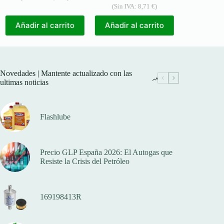
(Sin IVA:
8,71
€
)
Añadir a
Añadir al carrito
Añadir al carrito
Novedades | Mantente actualizado con las
ultimas noticias
Flashlube
Precio GLP España 2026: El Autogas que
Resiste la Crisis del Petróleo
169198413R