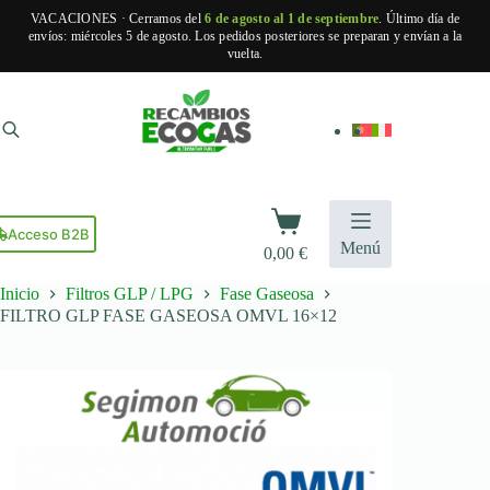
VACACIONES · Cerramos del
6 de agosto al 1 de septiembre
. Último día de
envíos: miércoles 5 de agosto. Los pedidos posteriores se preparan y envían a la
vuelta.
Saltar
al
contenido
Carro
de
Acceso B2B
Menú
0,00
€
compra
Inicio
Filtros GLP / LPG
Fase Gaseosa
FILTRO GLP FASE GASEOSA OMVL 16×12