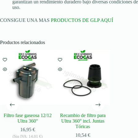
garantizan un rendimiento duradero bajo diversas condiciones de
uso.
CONSIGUE UNA MAS
PRODUCTOS DE GLP AQUÍ
Productos relacionados
Filtro fase gaseosa 12/12
Recambio de filtro para
Recambio de
Ultra 360°
Ultra 360° incl. Juntas
poliéster fas
Tóricas
16,95
€
5,
10,54
€
(Sin IVA:
14,01
€
)
(Sin IV