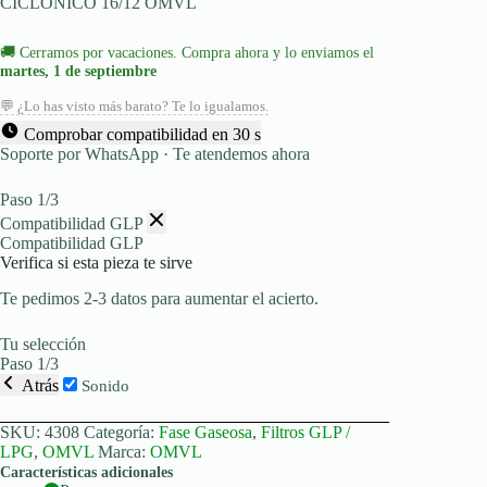
CICLONICO 16/12 OMVL
OMVL
16x12
cantidad
🚚
Cerramos por vacaciones. Compra ahora y lo enviamos el
martes, 1 de septiembre
💬 ¿Lo has visto más barato? Te lo igualamos.
Comprobar compatibilidad en 30 s
Soporte por WhatsApp · Te atendemos ahora
Paso 1/3
Compatibilidad GLP
Compatibilidad GLP
Verifica si esta pieza te sirve
Te pedimos 2-3 datos para aumentar el acierto.
Tu selección
Paso 1/3
Atrás
Sonido
SKU:
4308
Categoría:
Fase Gaseosa
,
Filtros GLP /
LPG
,
OMVL
Marca:
OMVL
Características adicionales