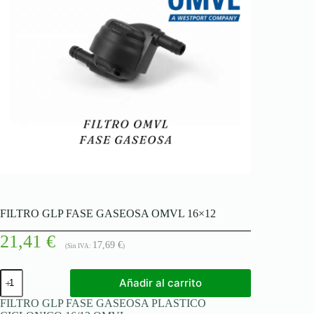
FILTRO GLP FASE GASEOSA OMVL 16×12
21,41
€
17,69
€
(Sin IVA:
)
FILTRO
Añadir al carrito
GLP
FASE
FILTRO GLP FASE GASEOSA PLASTICO
GASEOSA