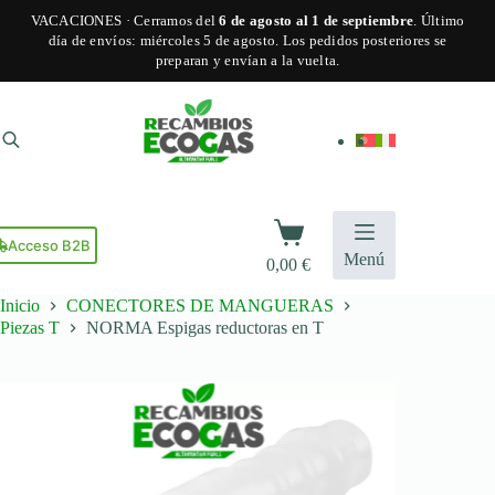
tiene
VACACIONES · Cerramos del
6 de agosto al 1 de septiembre
. Último
múltiples
día de envíos: miércoles 5 de agosto. Los pedidos posteriores se
variantes.
preparan y envían a la vuelta.
Las
opciones
Saltar
se
al
pueden
contenido
elegir
en
la
página
Carro
de
de
Acceso B2B
producto
Menú
0,00
€
compra
Inicio
CONECTORES DE MANGUERAS
Piezas T
NORMA Espigas reductoras en T