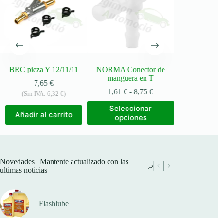
BRC pieza Y 12/11/11
NORMA Conector de
Pieza en 
manguera en T
7,65
€
4,69
€
-
Rango
1,61
€
-
8,75
€
(Sin IVA:
6,32
€
)
Selec
de
Este
Seleccionar
opci
precios:
producto
Añadir al carrito
opciones
desde
tiene
1,61 €
múltiples
hasta
variantes.
8,75 €
Las
opciones
Novedades | Mantente actualizado con las
se
ultimas noticias
pueden
elegir
en
la
Flashlube
página