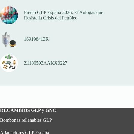
de
producto
Precio GLP España 2026: El Autogas que
Resiste la Crisis del Petróleo
169198413R
Z1180593AAKX0227
RECAMBIOS GLP y GNC
Bombonas rellenables GLP
Adaptadores GLP España