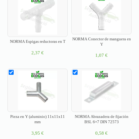
NORMA Conector de manguera en
NORMA Espigas reductoras en T
Y
2,37
€
1,07
€
Pieza en Y (aluminio) 11x11x11
NORMA Abrazadera de fijación
mm
BSL 6×7 DIN 72573
3,95
€
0,58
€