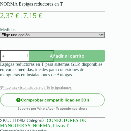
NORMA Espigas reductoras en T
Rango
2,37
€
7,15
€
-
de
precios:
desde
Medidas
2,37 €
hasta
7,15 €
NORMA
Añadir al carrito
Espigas
reductoras
Espigas reductoras en T para sistemas GLP, disponibles
en
en varias medidas, ideales para conexiones de
T
mangueras en instalaciones de Autogas.
cantidad
💬 ¿Lo has visto más barato? Te lo igualamos.
Comprobar compatibilidad en 30 s
Soporte por WhatsApp · Te atendemos ahora
SKU:
111982
Categoría:
CONECTORES DE
MANGUERAS
,
NORMA
,
Piezas T