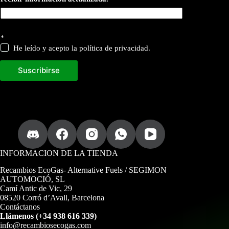
a
*
c
t
He leído y acepto la política de privacidad.
u
a
Suscribirse
l
i
z
a
d
a
.
I
n
t
INFORMACION DE LA TIENDA
r
o
Recambios EcoGas
- Alternative Fuels / SEGIMON
d
AUTOMOCIÓ, SL
u
Camí Antic de Vic, 29
z
08520 Corró d’Avall, Barcelona
c
Contáctanos
a
Llámenos (+34 938 616 339)
s
info@recambiosecogas.com