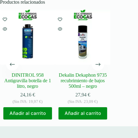
Productos relacionados
DINITROL 958
Dekalin Dekaphon 9735
DINITROL ML
Antigravilla botella de 1
recubrimiento de bajos
de cavida
litro, negro
500ml – negro
pulverizador 
24,16
€
27,94
€
19,
(Sin IVA:
19,97
€
)
(Sin IVA:
23,09
€
)
(Sin IVA
Añadir al carrito
Añadir al carrito
Añadir a