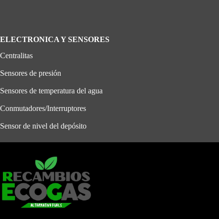
ELECTRONICA Y SENSORES
Centralitas
Sensores de presión
Sensores de temperatura del agua
Conmutadores/Interruptores
Sensor de nivel del depósito