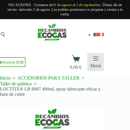
VACACIONES · Cerramos del
6 de agosto al 1 de septiembre
. Último día de
envíos: miércoles 5 de agosto. Los pedidos posteriores se preparan y envían a la
vuelta.
Saltar
al
contenido
Carro
de
Acceso B2B
Menú
0,00
€
compra
Inicio
ACCESORIOS PARA TALLER
Taller de química
LOCTITE® LB 8007 400ml, spray lubricante eficaz a
base de cobre