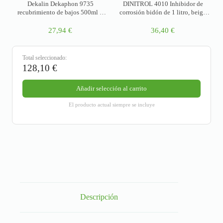
Dekalin Dekaphon 9735
DINITROL 4010 Inhibidor de
recubrimiento de bajos 500ml –
corrosión bidón de 1 litro, beige
negro
transparente
27,94
€
36,40
€
Total seleccionado:
128,10
€
Añadir selección al carrito
El producto actual siempre se incluye
Descripción