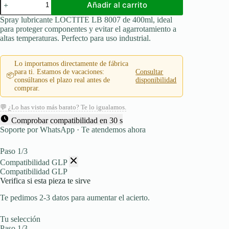
Añadir al carrito
LB
8007
Spray lubricante LOCTITE LB 8007 de 400ml, ideal
400ml,
para proteger componentes y evitar el agarrotamiento a
spray
altas temperaturas. Perfecto para uso industrial.
lubricante
eficaz
a
Lo importamos directamente de fábrica
base
para ti. Estamos de vacaciones:
Consultar
📦
de
consúltanos el plazo real antes de
disponibilidad
cobre
comprar.
cantidad
💬 ¿Lo has visto más barato? Te lo igualamos.
Comprobar compatibilidad en 30 s
Soporte por WhatsApp · Te atendemos ahora
Paso 1/3
Compatibilidad GLP
Compatibilidad GLP
Verifica si esta pieza te sirve
Te pedimos 2-3 datos para aumentar el acierto.
Tu selección
Paso 1/3