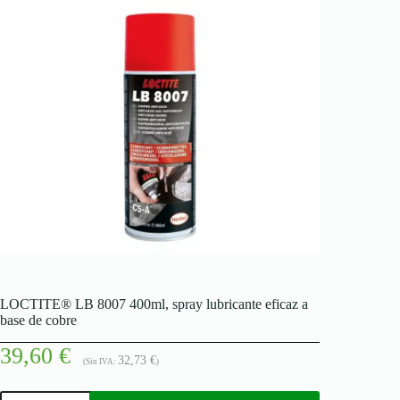
LOCTITE® LB 8007 400ml, spray lubricante eficaz a
base de cobre
39,60
€
32,73
€
(Sin IVA:
)
LOCTITE®