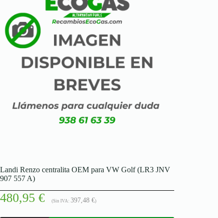
Landi Renzo centralita OEM para VW Golf (LR3 JNV
907 557 A)
480,95
€
397,48
€
(Sin IVA:
)