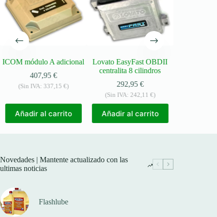
ICOM módulo A adicional
Lovato EasyFast OBDII
Landi Renzo
centralita 8 cilindros
Omegas L
407,95
€
5/6/8 c
292,95
€
(Sin IVA:
337,15
€
)
398
(Sin IVA:
242,11
€
)
(Sin IVA:
Añadir al carrito
Añadir al carrito
Añadir a
Novedades | Mantente actualizado con las
ultimas noticias
Flashlube