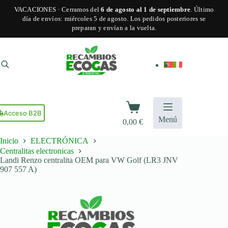
VACACIONES · Cerramos del
6 de agosto al 1 de septiembre
. Último
día de envíos: miércoles 5 de agosto. Los pedidos posteriores se
preparan y envían a la vuelta.
Saltar
al
contenido
Carro
de
Acceso B2B
Menú
0,00
€
compra
Inicio
ELECTRÓNICA
Centralitas electronicas
Landi Renzo centralita OEM para VW Golf (LR3 JNV
907 557 A)