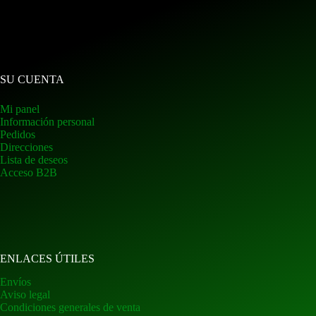
SU CUENTA
Mi panel
Información personal
Pedidos
Direcciones
Lista de deseos
Acceso B2B
ENLACES ÚTILES
Envíos
Aviso legal
Condiciones generales de venta