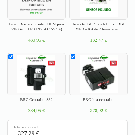
Landi Renzo centralita OEM para
Inyector GLP Landi Renzo RGI
VW Golf (LR3 JNV 907 557 A)
MED – Kit de 2 Inyectores +
SENSOR PRESION
480,95
€
182,47
€
BRC Centralita S32
BRC Just centralita
384,95
€
278,92
€
Total seleccionado:
1.327,29
€