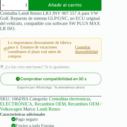
Landi
Añadir al carrito
Renzo
centralita
Centralita Landi Renzo LR3 JNV 907 557 A para VW
OEM
Golf. Repuesto de sistema GLP/GNC, no ECU original
para
del vehículo, compatible con software SW PLUS MAX
VW
LR ISO.
Golf
(LR3
JNV
Lo importamos directamente de fábrica
907
para ti. Estamos de vacaciones:
Consultar
📦
557
consúltanos el plazo real antes de
disponibilidad
A)
comprar.
cantidad
💬 ¿Lo has visto más barato? Te lo igualamos.
Comprobar compatibilidad en 30 s
Soporte por WhatsApp · Te atendemos ahora
SKU:
106439A
Categoría:
Centralitas electronicas
,
ELECTRÓNICA
,
Recambios OEM
,
Recambios OEM /
Volkswagen
Marca:
Landi Renzo
Características adicionales
Pago seguro
Envíos a toda Europa