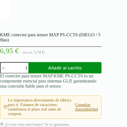
KME conector para sensor MAP PS-CCT6 (DIEGO / 5
filas)
6,95
€
5,74
€
(Sin IVA:
)
KME
Añadir al carrito
conector
para
El conector para sensor MAP KME PS-CCT6 es un
sensor
componente esencial para sistemas GLP, garantizando
MAP
una conexión fiable para el sensor.
PS-
CCT6
(DIEGO
Lo importamos directamente de fábrica
/
para ti. Estamos de vacaciones:
Consultar
📦
5
consúltanos el plazo real antes de
disponibilidad
filas)
comprar.
cantidad
💬 ¿Lo has visto más barato? Te lo igualamos.