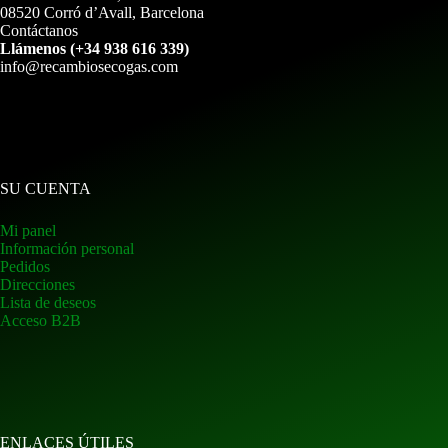
08520 Corró d’Avall, Barcelona
Contáctanos
Llámenos (+34 938 616 339)
info@recambiosecogas.com
SU CUENTA
Mi panel
Información personal
Pedidos
Direcciones
Lista de deseos
Acceso B2B
ENLACES ÚTILES