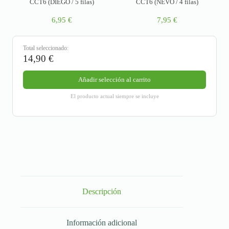
CCT6 (DIEGO / 5 filas)
CCT6 (NEVO / 4 filas)
6,95
€
7,95
€
Total seleccionado:
14,90
€
Añadir selección al carrito
El producto actual siempre se incluye
Descripción
Información adicional