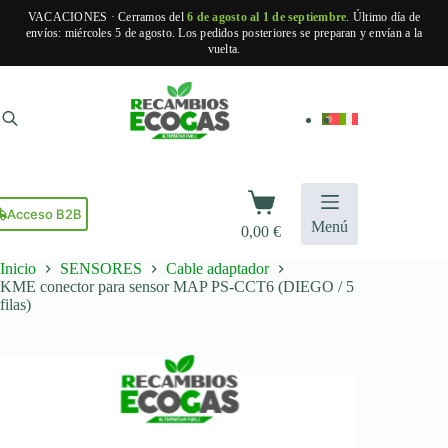
VACACIONES · Cerramos del
6 de agosto al 1 de septiembre
. Último día de
envíos: miércoles 5 de agosto. Los pedidos posteriores se preparan y envían a la
vuelta.
Saltar
al
contenido
Carro
de
Acceso B2B
Menú
0,00
€
compra
Inicio
SENSORES
Cable adaptador
KME conector para sensor MAP PS-CCT6 (DIEGO / 5
filas)