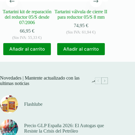
Tartarini kit de reparación
Tartarini válvula de cierre II
Reductor Tar
del reductor 05/S desde
para reductor 05/S 8 mm
(8
07/2006
74,95
€
354
66,95
€
(Sin IVA:
61,94
€
)
(Sin IVA:
(Sin IVA:
55,33
€
)
Añadir a
Añadir al carrito
Añadir al carrito
Novedades | Mantente actualizado con las
ultimas noticias
Flashlube
Precio GLP España 2026: El Autogas que
Resiste la Crisis del Petróleo