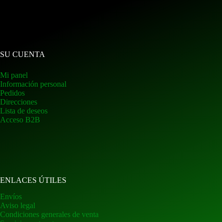
SU CUENTA
Mi panel
Información personal
Pedidos
Direcciones
Lista de deseos
Acceso B2B
ENLACES ÚTILES
Envíos
Aviso legal
Condiciones generales de venta