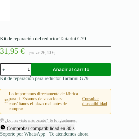
Kit de reparación del reductor Tartarini G79
31,95
€
26,40
€
(Sin IVA:
)
Kit
Añadir al carrito
de
reparación
Kit de reparación para reductor Tartarini G79
del
reductor
Tartarini
Lo importamos directamente de fábrica
G79
para ti. Estamos de vacaciones:
Consultar
📦
cantidad
consúltanos el plazo real antes de
disponibilidad
comprar.
💬 ¿Lo has visto más barato? Te lo igualamos.
Comprobar compatibilidad en 30 s
Soporte por WhatsApp · Te atendemos ahora