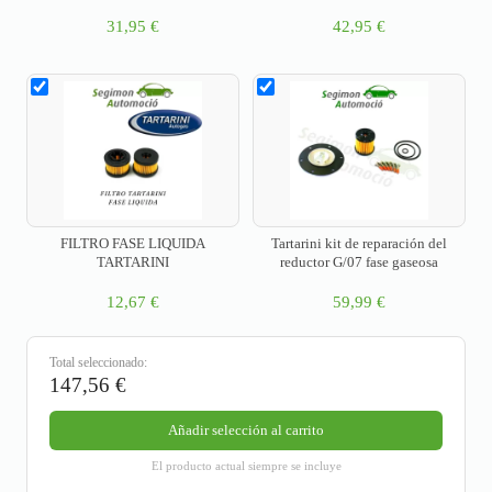
31,95
€
42,95
€
FILTRO FASE LIQUIDA
Tartarini kit de reparación del
TARTARINI
reductor G/07 fase gaseosa
12,67
€
59,99
€
Total seleccionado:
147,56
€
Añadir selección al carrito
El producto actual siempre se incluye