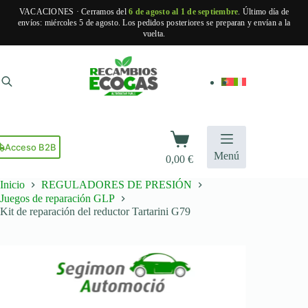
VACACIONES · Cerramos del
6 de agosto al 1 de septiembre
. Último día de
envíos: miércoles 5 de agosto. Los pedidos posteriores se preparan y envían a la
vuelta.
Saltar
al
contenido
Carro
de
Acceso B2B
Menú
0,00
€
compra
Inicio
REGULADORES DE PRESIÓN
Juegos de reparación GLP
Kit de reparación del reductor Tartarini G79