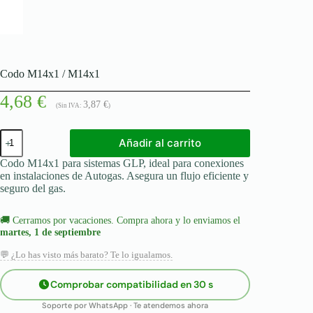
Codo M14x1 / M14x1
4,68
€
3,87
€
(Sin IVA:
)
Codo
Añadir al carrito
M14x1
/
Codo M14x1 para sistemas GLP, ideal para conexiones
M14x1
en instalaciones de Autogas. Asegura un flujo eficiente y
cantidad
seguro del gas.
🚚
Cerramos por vacaciones. Compra ahora y lo enviamos el
martes, 1 de septiembre
💬 ¿Lo has visto más barato? Te lo igualamos.
Comprobar compatibilidad en 30 s
Soporte por WhatsApp · Te atendemos ahora