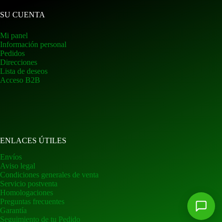
SU CUENTA
Mi panel
Información personal
Pedidos
Direcciones
Lista de deseos
Acceso B2B
ENLACES ÚTILES
Envíos
Aviso legal
Condiciones generales de venta
Servicio postventa
Homologaciones
Preguntas frecuentes
Garantía
Seguimiento de tu Pedido