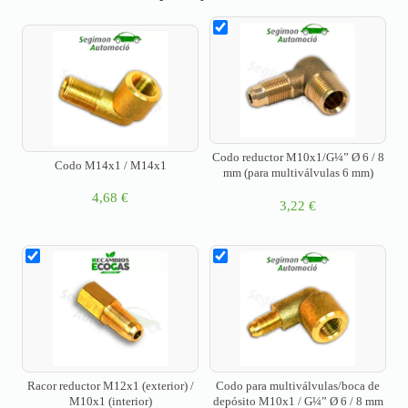
Codo reductor M10x1/G¼” Ø 6 / 8
Codo M14x1 / M14x1
mm (para multiválvulas 6 mm)
4,68
€
3,22
€
Racor reductor M12x1 (exterior) /
Codo para multiválvulas/boca de
M10x1 (interior)
depósito M10x1 / G¼” Ø 6 / 8 mm