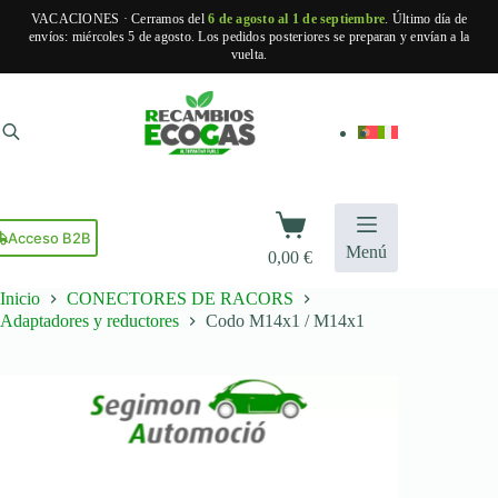
VACACIONES · Cerramos del
6 de agosto al 1 de septiembre
. Último día de
envíos: miércoles 5 de agosto. Los pedidos posteriores se preparan y envían a la
vuelta.
Saltar
al
contenido
Carro
de
Acceso B2B
Menú
0,00
€
compra
Inicio
CONECTORES DE RACORS
Adaptadores y reductores
Codo M14x1 / M14x1