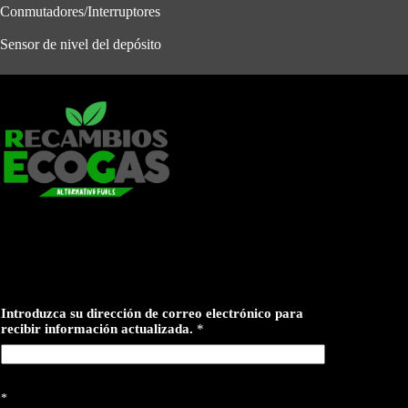
Conmutadores/Interruptores
Sensor de nivel del depósito
r
Introduzca su dirección de correo electrónico para
e
recibir información actualizada.
*
c
i
b
i
r
*