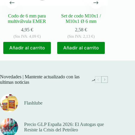
Codo de 6 mm para
Set de codo M10x1 /
Set de rac
multiválvula EMER
M10x1 Ø 6 mm
M10x1 / G¼’
4,95
€
2,58
€
4,
(Sin IVA:
4,09
€
)
(Sin IVA:
2,13
€
)
(Sin IV
Añadir al carrito
Añadir al carrito
Añadir a
Novedades | Mantente actualizado con las
ultimas noticias
Flashlube
Precio GLP España 2026: El Autogas que
Resiste la Crisis del Petróleo