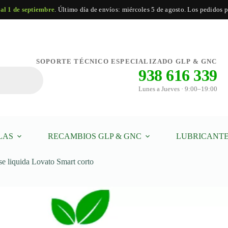
 al 1 de septiembre
. Último día de envíos: miércoles 5 de agosto. Los pedidos po
Añadir al carrito
SOPORTE TÉCNICO ESPECIALIZADO GLP & GNC
938 616 339
Lunes a Jueves · 9:00–19:00
LAS
RECAMBIOS GLP & GNC
LUBRICANTE
se liquida Lovato Smart corto