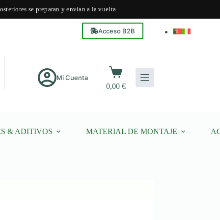
steriores se preparan y envían a la vuelta.
Acceso B2B
Carro
de
Mi Cuenta
0,00
€
compra
S & ADITIVOS
MATERIAL DE MONTAJE
A