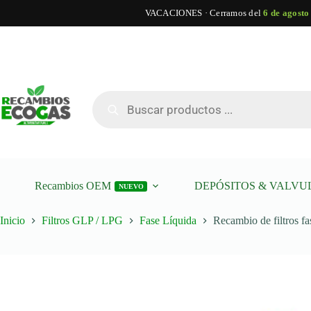
VACACIONES · Cerramos del
6 de agosto
Saltar
al
contenido
Recambio
Recambio de filtros fase liquida Lovato Smart corto
de
filtros
Búsqueda
fase
de
liquida
productos
Lovato
Smart
corto
cantidad
Recambios OEM
DEPÓSITOS & VALVU
NUEVO
Inicio
Filtros GLP / LPG
Fase Líquida
Recambio de filtros fa