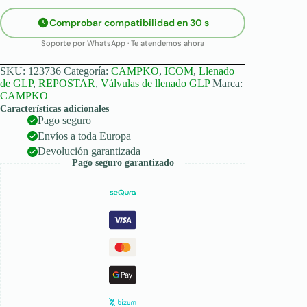
línea
de
Comprobar compatibilidad en 30 s
cobre
de
Soporte por WhatsApp · Te atendemos ahora
8
mm
SKU:
123736
Categoría:
CAMPKO
,
ICOM
,
Llenado
-
de GLP
,
REPOSTAR
,
Válvulas de llenado GLP
Marca:
acodada
CAMPKO
cantidad
Características adicionales
Pago seguro
Envíos a toda Europa
Devolución garantizada
Pago seguro garantizado