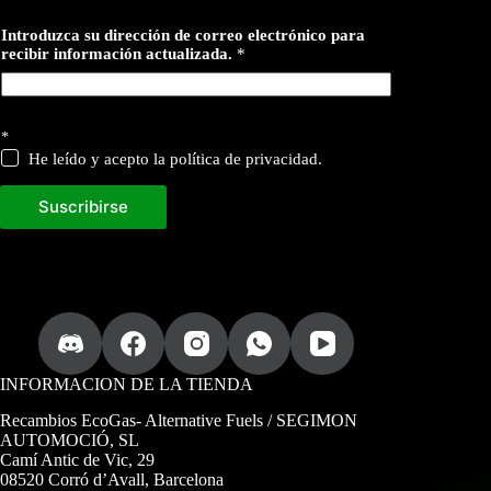
r
Introduzca su dirección de correo electrónico para
e
recibir información actualizada.
*
c
i
b
i
r
*
a
He leído y acepto la política de privacidad.
c
t
u
Suscribirse
a
l
i
z
a
d
a
.
c
INFORMACION DE LA TIENDA
o
r
Recambios EcoGas
- Alternative Fuels / SEGIMON
r
AUTOMOCIÓ, SL
e
Camí Antic de Vic, 29
o
08520 Corró d’Avall, Barcelona