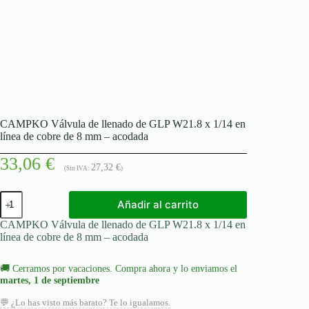
CAMPKO Válvula de llenado de GLP W21.8 x 1/14 en
línea de cobre de 8 mm – acodada
33,06
€
27,32
€
(Sin IVA:
)
CAMPKO
Añadir al carrito
Válvula
de
CAMPKO Válvula de llenado de GLP W21.8 x 1/14 en
llenado
línea de cobre de 8 mm – acodada
de
GLP
W21.8
🚚
Cerramos por vacaciones. Compra ahora y lo enviamos el
x
martes, 1 de septiembre
1/14
en
💬 ¿Lo has visto más barato? Te lo igualamos.