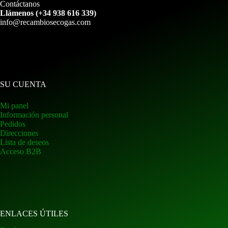
Contáctanos
Llámenos (+34 938 616 339)
info@recambiosecogas.com
SU CUENTA
Mi panel
Información personal
Pedidos
Direcciones
Lista de deseos
Acceso B2B
ENLACES ÚTILES