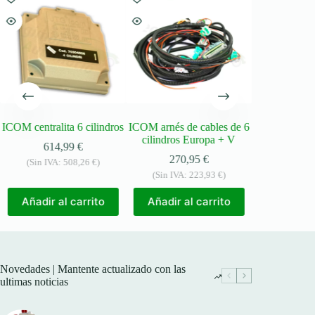
ICOM centralita 6 cilindros
ICOM arnés de cables de 6
ICOM arnés d
cilindros Europa + V
cilindros 
614,99
€
270,95
€
449
(Sin IVA:
508,26
€
)
(Sin IVA:
223,93
€
)
(Sin IVA:
Añadir al carrito
Añadir al carrito
Añadir a
Novedades | Mantente actualizado con las
ultimas noticias