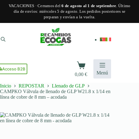
VACACIONES · Cerramos del
6 de agosto al 1 de septiembre
. Último
día de envíos: miércoles 5 de agosto. Los pedidos posteriores se
preparan y envían a la vuelta.
Saltar
al
contenido
Carro
de
Acceso B2B
Menú
0,00
€
compra
Inicio
REPOSTAR
Llenado de GLP
CAMPKO Válvula de llenado de GLP W21.8 x 1/14 en
línea de cobre de 8 mm – acodada