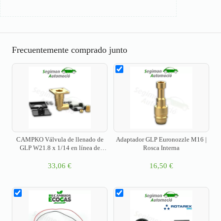
Frecuentemente comprado junto
CAMPKO Válvula de llenado de
Adaptador GLP Euronozzle M16 |
GLP W21.8 x 1/14 en línea de
Rosca Interna
cobre de 8 mm - acodada
33,06
€
16,50
€