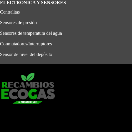
ELECTRONICA Y SENSORES
Centralitas
Sensores de presión
Sensores de temperatura del agua
Conmutadores/Interruptores
Sensor de nivel del depósito