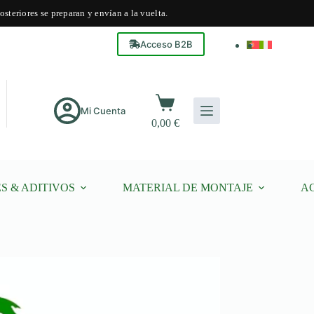
steriores se preparan y envían a la vuelta.
Acceso B2B
Carro
de
Mi Cuenta
0,00
€
compra
S & ADITIVOS
MATERIAL DE MONTAJE
A