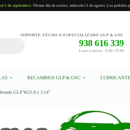
 al 1 de septiembre
. Último día de envíos: miércoles 5 de agosto. Los pedidos po
Añadir al carrito
SOPORTE TÉCNICO ESPECIALIZADO GLP & GNC
938 616 339
Lunes a Jueves · 9:00–19:00
LAS
RECAMBIOS GLP & GNC
LUBRICANTE
lenado GLP W21,8 x 1/14″