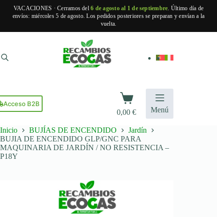
VACACIONES · Cerramos del
6 de agosto al 1 de septiembre
. Último día de
envíos: miércoles 5 de agosto. Los pedidos posteriores se preparan y envían a la
vuelta.
Saltar
al
contenido
Carro
de
Acceso B2B
Menú
0,00
€
compra
Inicio
BUJÍAS DE ENCENDIDO
Jardín
BUJIA DE ENCENDIDO GLP/GNC PARA
MAQUINARIA DE JARDÍN / NO RESISTENCIA –
P18Y