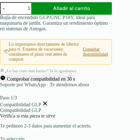
BUJIA
Añadir al carrito
DE
ENCENDIDO
Bujía de encendido GLP/GNC P18Y, ideal para
GLP/GNC
maquinaria de jardín. Garantiza un rendimiento óptimo
PARA
en sistemas de Autogas.
MAQUINARIA
DE
JARDÍN
Lo importamos directamente de fábrica
/
para ti. Estamos de vacaciones:
Consultar
📦
NO
consúltanos el plazo real antes de
disponibilidad
RESISTENCIA
comprar.
-
P18Y
💬 ¿Lo has visto más barato? Te lo igualamos.
cantidad
Comprobar compatibilidad en 30 s
Soporte por WhatsApp · Te atendemos ahora
Paso 1/3
Compatibilidad GLP
Compatibilidad GLP
Verifica si esta pieza te sirve
Te pedimos 2-3 datos para aumentar el acierto.
Tu selección