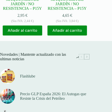
JARDÍN / NO
JARDÍN / NO
JARDÍ
RESISTENCIA – P15Y
RESISTENCIA – P15Y
RESISTEN
2,95
€
4,65
€
5,
(Sin IVA:
2,44
€
)
(Sin IVA:
3,84
€
)
(Sin IV
Añadir al carrito
Añadir al carrito
Añadir a
Novedades | Mantente actualizado con las
ultimas noticias
Flashlube
Precio GLP España 2026: El Autogas que
Resiste la Crisis del Petróleo