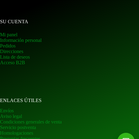
SU CUENTA
Mi panel
Información personal
Pedidos
Direcciones
Lista de deseos
Acceso B2B
ENLACES ÚTILES
Envíos
Aviso legal
Condiciones generales de venta
Servicio postventa
Homologaciones
Preguntas frecuentes