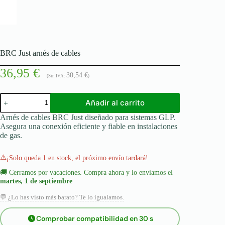
BRC Just arnés de cables
36,95
€
30,54
€
(Sin IVA:
)
BRC
Añadir al carrito
Just
arnés
Arnés de cables BRC Just diseñado para sistemas GLP.
de
Asegura una conexión eficiente y fiable en instalaciones
cables
de gas.
cantidad
⚠️
¡Solo queda 1 en stock, el próximo envío tardará!
🚚
Cerramos por vacaciones. Compra ahora y lo enviamos el
martes, 1 de septiembre
💬 ¿Lo has visto más barato? Te lo igualamos.
Comprobar compatibilidad en 30 s