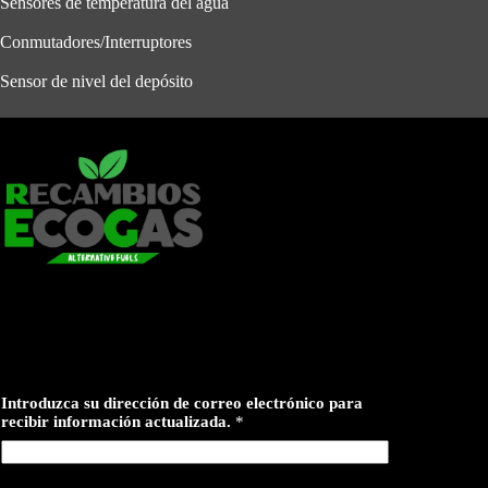
Sensores de temperatura del agua
Conmutadores/Interruptores
Sensor de nivel del depósito
i
Introduzca su dirección de correo electrónico para
n
recibir información actualizada.
*
f
o
r
m