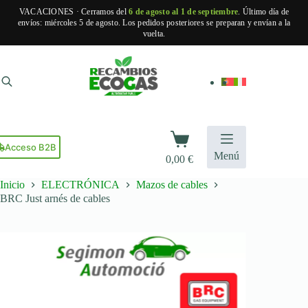
VACACIONES · Cerramos del
6 de agosto al 1 de septiembre
. Último día de
envíos: miércoles 5 de agosto. Los pedidos posteriores se preparan y envían a la
vuelta.
Saltar
al
contenido
Carro
de
Acceso B2B
Menú
0,00
€
compra
Inicio
ELECTRÓNICA
Mazos de cables
BRC Just arnés de cables