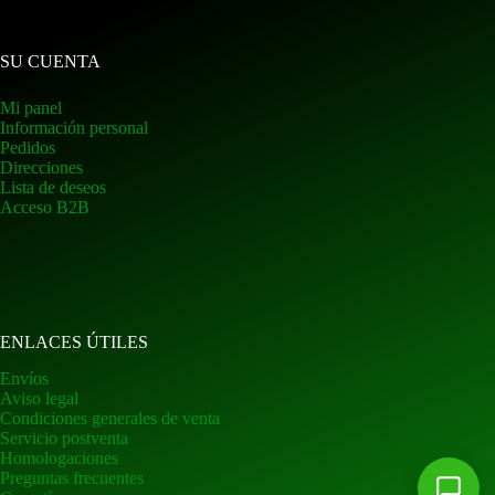
SU CUENTA
Mi panel
Información personal
Pedidos
Direcciones
Lista de deseos
Acceso B2B
ENLACES ÚTILES
Envíos
Aviso legal
Condiciones generales de venta
Servicio postventa
Homologaciones
Preguntas frecuentes