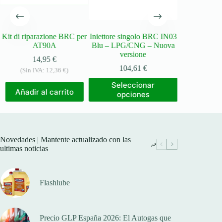
Kit di riparazione BRC per
Iniettore singolo BRC IN03
Riduttore 
AT90A
Blu – LPG/CNG – Nuova
Genius MB (8
versione
mb
14,95
€
go
104,61
€
145,95
€
(Sin IVA:
12,36
€
)
Este
Seleccionar
Selec
ios:
producto
Añadir al carrito
opciones
opci
de
tiene
52 €
múltiples
a
variantes.
56 €
Las
opciones
Novedades | Mantente actualizado con las
se
ultimas noticias
pueden
elegir
en
la
Flashlube
página
de
producto
Precio GLP España 2026: El Autogas que