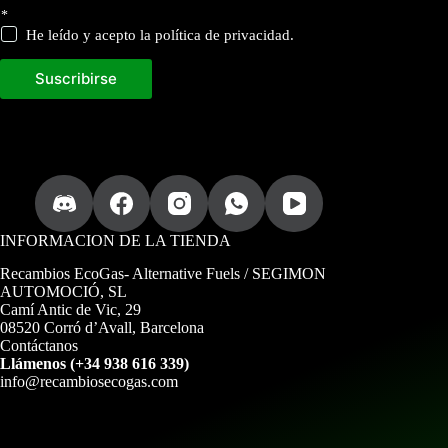
a
*
c
He leído y acepto la política de privacidad.
i
ó
n
Suscribirse
d
e
s
u
INFORMACION DE LA TIENDA
Recambios EcoGas
- Alternative Fuels / SEGIMON
AUTOMOCIÓ, SL
Camí Antic de Vic, 29
08520 Corró d’Avall, Barcelona
Contáctanos
Llámenos (+34 938 616 339)
info@recambiosecogas.com